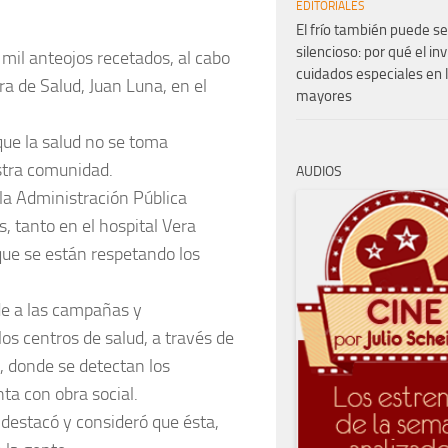
EDITORIALES
El frío también puede se
silencioso: por qué el in
 mil anteojos recetados, al cabo
cuidados especiales en 
era de Salud, Juan Luna, en el
mayores
que la salud no se toma
tra comunidad.
AUDIOS
 la Administración Pública
s, tanto en el hospital Vera
 que se están respetando los
nde a las campañas y
os centros de salud, a través de
o, donde se detectan los
ta con obra social.
 destacó y consideró que ésta,