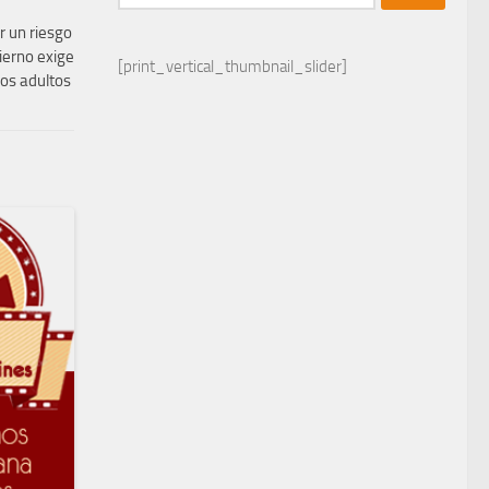
r un riesgo
vierno exige
[print_vertical_thumbnail_slider]
los adultos