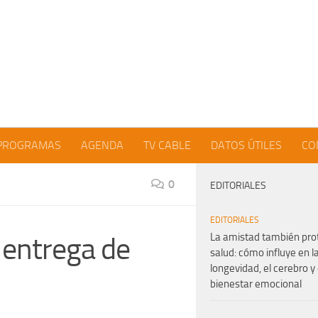
PROGRAMAS
AGENDA
TV CABLE
DATOS ÚTILES
CO
0
EDITORIALES
EDITORIALES
La amistad también pro
 entrega de
salud: cómo influye en l
longevidad, el cerebro y 
bienestar emocional