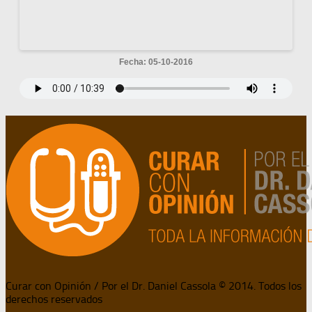
Fecha: 05-10-2016
Curar con Opinión / Por el Dr. Daniel Cassola © 2014. Todos los
derechos reservados