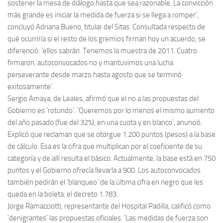
sostener la mesa de diálogo hasta que sea razonable. La convicción
más grande es iniciar la medida de fuerza si se llega a romper`,
concluyó Adriana Bueno, titular del Sitas. Consultada respecto de
qué ocurriría si el resto de los gremios firman hoy un acuerdo, se
diferenció: `ellos sabrán. Tenemos la muestra de 2011. Cuatro
firmaron, autoconvocados no y mantuvimos una lucha
perseverante desde marzo hasta agosto que se terminó
exitosamente`.
Sergio Amaya, de Leales, afirmó que el no a las propuestas del
Gobierno es `rotundo`. `Queremos por lo menos el mismo aumento
del año pasado (fue del 32%), en una cuota y en blanco`, anunció.
Explicó que reclaman que se otorgue 1.200 puntos (pesos) a la base
de cálculo. Esa es la cifra que multiplican por el coeficiente de su
categoría y de allí resulta el básico. Actualmente, la base está en 750
puntos y el Gobierno ofrecía llevarla a 900. Los autoconvocados
también pedirán el `blanqueo` de la última cifra en negro que les
queda en la boleta: el decreto 1.783.
Jorge Ramacciotti, representante del Hospital Padilla, calificó como
`denigrantes` las propuestas oficiales. `Las medidas de fuerza son