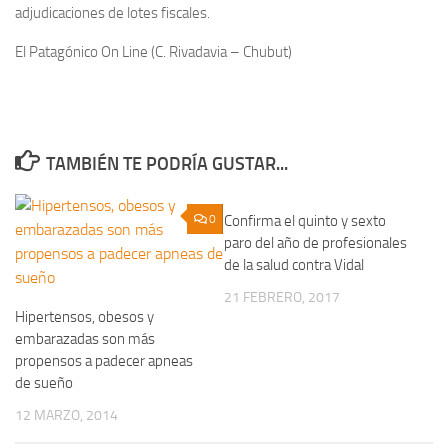
adjudicaciones de lotes fiscales.
El Patagónico On Line (C. Rivadavia – Chubut)
TAMBIÉN TE PODRÍA GUSTAR...
0
Confirma el quinto y sexto
0
paro del año de profesionales
de la salud contra Vidal
21 FEBRERO, 2017
Hipertensos, obesos y
embarazadas son más
propensos a padecer apneas
de sueño
12 MARZO, 2014