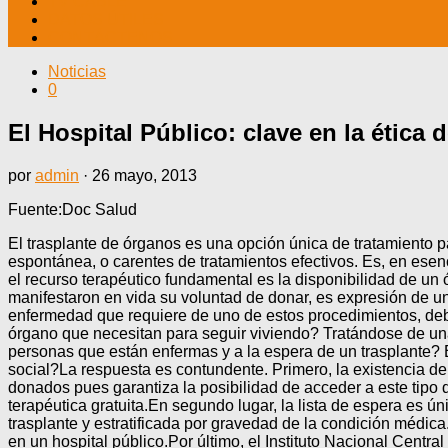
TV CABLE
DATOS ÚTILES
CONTÁCTENOS
Noticias
0
El Hospital Público: clave en la ética 
por
admin
·
26 mayo, 2013
Fuente:Doc Salud
El trasplante de órganos es una opción única de tratamiento 
espontánea, o carentes de tratamientos efectivos. Es, en esenc
el recurso terapéutico fundamental es la disponibilidad de un
manifestaron en vida su voluntad de donar, es expresión de un 
enfermedad que requiere de uno de estos procedimientos, de
órgano que necesitan para seguir viviendo? Tratándose de un
personas que están enfermas y a la espera de un trasplante?
social?La respuesta es contundente. Primero, la existencia de
donados pues garantiza la posibilidad de acceder a este tipo 
terapéutica gratuita.En segundo lugar, la lista de espera es ú
trasplante y estratificada por gravedad de la condición médica
en un hospital público.Por último, el Instituto Nacional Centr