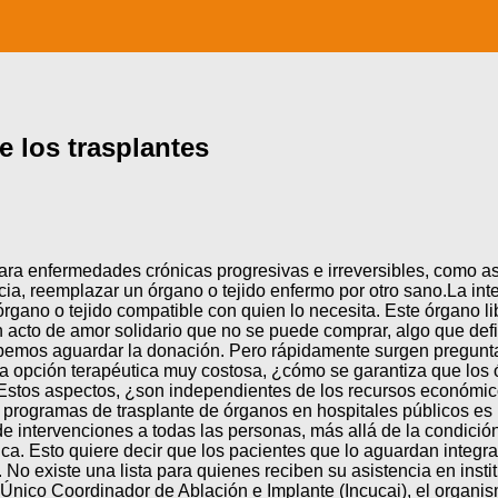
de los trasplantes
para enfermedades crónicas progresivas e irreversibles, como as
ia, reemplazar un órgano o tejido enfermo por otro sano.La inte
 órgano o tejido compatible con quien lo necesita. Este órgano 
acto de amor solidario que no se puede comprar, algo que define,
bemos aguardar la donación. Pero rápidamente surgen pregunta
a opción terapéutica muy costosa, ¿cómo se garantiza que los 
 Estos aspectos, ¿son independientes de los recursos económico
 programas de trasplante de órganos en hospitales públicos es l
de intervenciones a todas las personas, más allá de la condició
nica. Esto quiere decir que los pacientes que lo aguardan integr
. No existe una lista para quienes reciben su asistencia en ins
al Único Coordinador de Ablación e Implante (Incucai), el organi