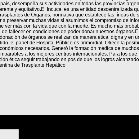
o país, desempeña sus actividades en todas las provincias argen
parente y equitativo.El Incucai es una entidad descentralizada 
Trasplantes de Órganos, normativa que establece las líneas de 
r a preservar muchas vidas si asumimos el compromiso de infor
que ver más con la vida que con la muerte. Es mucho más probab
d de fallecer en condiciones de poder donar nuestros órganos.
 donación de órganos se realizan de manera ética, digna y en 
do, el papel de Hospital Público es primordial. Ofrece la posibil
 económicos necesarios. Generó la formación médica de muchos j
comparables a los mejores centros internacionales. Para los que 
ción ética seguir trabajando en pos de que los logros alcanzado
gentina de Trasplante Hepático