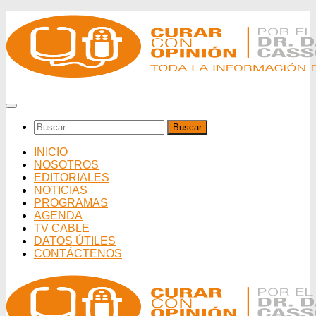
Saltar
al
contenido
Buscar:
INICIO
NOSOTROS
EDITORIALES
NOTICIAS
PROGRAMAS
AGENDA
TV CABLE
DATOS ÚTILES
CONTÁCTENOS