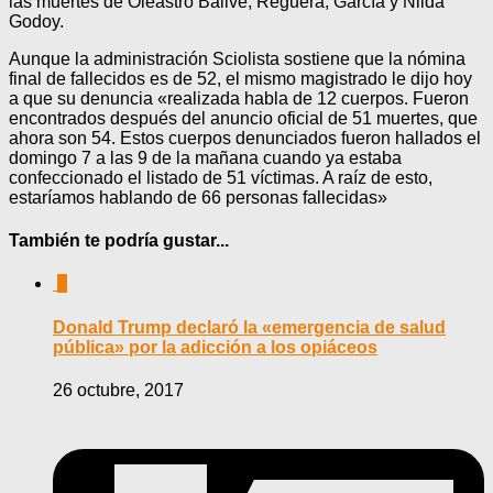
las muertes de Oleastro Ballve, Reguera, García y Nilda
Godoy.
Aunque la administración Sciolista sostiene que la nómina
final de fallecidos es de 52, el mismo magistrado le dijo hoy
a que su denuncia «realizada habla de 12 cuerpos. Fueron
encontrados después del anuncio oficial de 51 muertes, que
ahora son 54. Estos cuerpos denunciados fueron hallados el
domingo 7 a las 9 de la mañana cuando ya estaba
confeccionado el listado de 51 víctimas. A raíz de esto,
estaríamos hablando de 66 personas fallecidas»
También te podría gustar...
0
Donald Trump declaró la «emergencia de salud
pública» por la adicción a los opiáceos
26 octubre, 2017