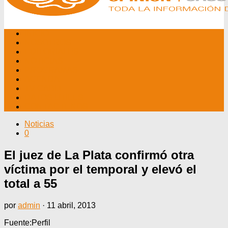
INICIO
NOSOTROS
EDITORIALES
NOTICIAS
PROGRAMAS
AGENDA
TV CABLE
DATOS ÚTILES
CONTÁCTENOS
Noticias
0
El juez de La Plata confirmó otra
víctima por el temporal y elevó el
total a 55
por
admin
·
11 abril, 2013
Fuente:Perfil