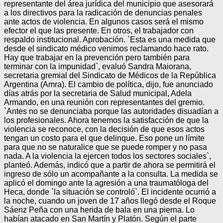
representante del área jurídica del municipio que asesorará
a los directivos para la radicación de denuncias penales
ante actos de violencia. En algunos casos será el mismo
efector el que las presente. En otros, el trabajador con
respaldo institucional. Aprobación. `Esta es una medida que
desde el sindicato médico venimos reclamando hace rato.
Hay que trabajar en la prevención pero también para
terminar con la impunidad`, evaluó Sandra Maiorana,
secretaria gremial del Sindicato de Médicos de la República
Argentina (Amra). El cambio de política, dijo, fue anunciado
días atrás por la secretaria de Salud municipal, Adela
Armando, en una reunión con representantes del gremio.
`Antes no se denunciaba porque las autoridades disuadían a
los profesionales. Ahora tenemos la satisfacción de que la
violencia se reconoce, con la decisión de que esos actos
tengan un costo para el que delinque. Eso pone un límite
para que no se naturalice que se puede romper y no pasa
nada. A la violencia la ejercen todos los sectores sociales`,
planteó. Además, indicó que a partir de ahora se permitirá el
ingreso de sólo un acompañante a la consulta. La medida se
aplicó el domingo ante la agresión a una traumatóloga del
Heca, donde `la situación se controló`. El incidente ocurrió a
la noche, cuando un joven de 17 años llegó desde el Roque
Sáenz Peña con una herida de bala en una pierna. Lo
habían atacado en San Martín y Platón. Según el parte