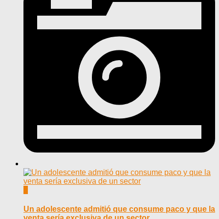
0
Un adolescente admitió que consume paco y que la
venta sería exclusiva de un sector