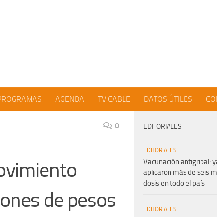
PROGRAMAS
AGENDA
TV CABLE
DATOS ÚTILES
CO
0
EDITORIALES
EDITORIALES
Vacunación antigripal: y
ovimiento
aplicaron más de seis m
dosis en todo el país
lones de pesos
EDITORIALES