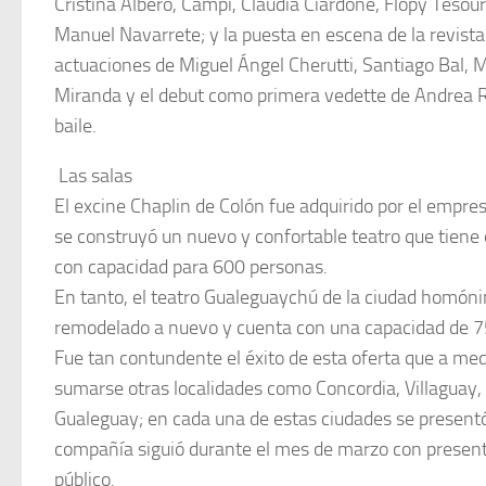
Cristina Alberó, Campi, Claudia Ciardone, Flopy Tesou
Manuel Navarrete; y la puesta en escena de la revista
actuaciones de Miguel Ángel Cherutti, Santiago Bal,
Miranda y el debut como primera vedette de Andrea 
baile.
 Las salas
El excine Chaplin de Colón fue adquirido por el empre
se construyó un nuevo y confortable teatro que tiene
con capacidad para 600 personas.
En tanto, el teatro Gualeguaychú de la ciudad homón
remodelado a nuevo y cuenta con una capacidad de 7
Fue tan contundente el éxito de esta oferta que a m
sumarse otras localidades como Concordia, Villaguay
Gualeguay; en cada una de estas ciudades se presentó 
compañía siguió durante el mes de marzo con present
público.