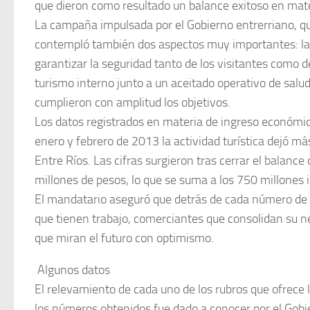
que dieron como resultado un balance exitoso en mater
La campaña impulsada por el Gobierno entrerriano, qu
contempló también dos aspectos muy importantes: la 
garantizar la seguridad tanto de los visitantes como d
turismo interno junto a un aceitado operativo de salud
cumplieron con amplitud los objetivos.
Los datos registrados en materia de ingreso económic
enero y febrero de 2013 la actividad turística dejó m
Entre Ríos. Las cifras surgieron tras cerrar el balance
millones de pesos, lo que se suma a los 750 millones 
El mandatario aseguró que detrás de cada número de 
que tienen trabajo, comerciantes que consolidan su 
que miran el futuro con optimismo.
 Algunos datos
El relevamiento de cada uno de los rubros que ofrece l
los números obtenidos fue dado a conocer por el Gobie