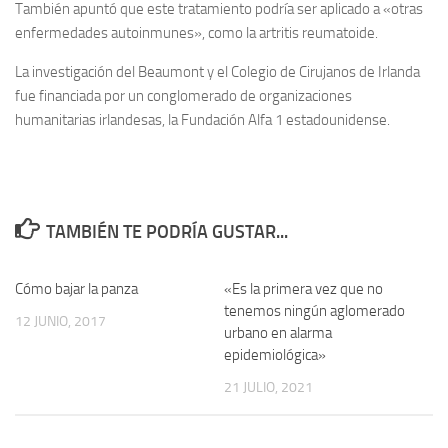
También apuntó que este tratamiento podría ser aplicado a «otras
enfermedades autoinmunes», como la artritis reumatoide.
La investigación del Beaumont y el Colegio de Cirujanos de Irlanda
fue financiada por un conglomerado de organizaciones
humanitarias irlandesas, la Fundación Alfa 1 estadounidense.
TAMBIÉN TE PODRÍA GUSTAR...
Cómo bajar la panza
0
«Es la primera vez que no
0
tenemos ningún aglomerado
12 JUNIO, 2017
urbano en alarma
epidemiológica»
21 JULIO, 2021