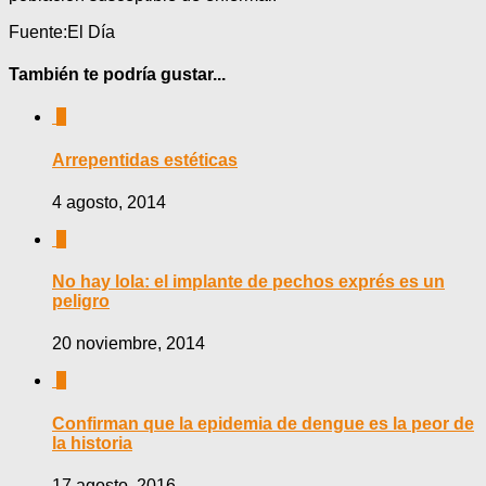
Fuente:El Día
También te podría gustar...
0
Arrepentidas estéticas
4 agosto, 2014
0
No hay lola: el implante de pechos exprés es un
peligro
20 noviembre, 2014
0
Confirman que la epidemia de dengue es la peor de
la historia
17 agosto, 2016