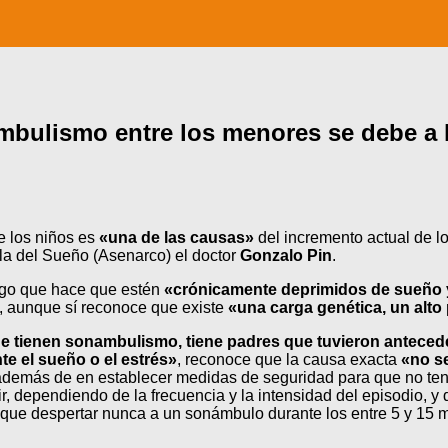
bulismo entre los menores se debe a l
e los niños es
«una de las causas»
del incremento actual de l
la del Sueño (Asenarco) el doctor
Gonzalo Pin
.
lgo que hace que estén
«crónicamente deprimidos de sueño 
, aunque sí reconoce que existe
«una carga genética, un alto
que tienen sonambulismo, tiene padres que tuvieron antece
te el sueño o el estrés»
, reconoce que la causa exacta
«no s
además de en establecer medidas de seguridad para que no teng
, dependiendo de la frecuencia y la intensidad del episodio, y
 que despertar nunca a un sonámbulo durante los entre 5 y 15 m