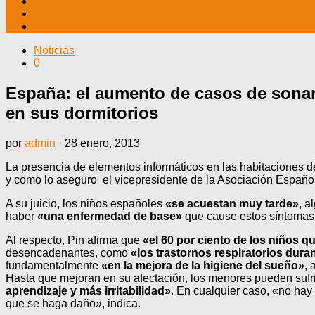
TV CABLE
DATOS ÚTILES
CONTÁCTENOS
Noticias
0
España: el aumento de casos de sonam
en sus dormitorios
por
admin
·
28 enero, 2013
La presencia de elementos informáticos en las habitaciones d
y como lo aseguro el vicepresidente de la Asociación Españo
A su juicio, los niños españoles
«se acuestan muy tarde»
, a
haber
«una enfermedad de base»
que cause estos síntomas
Al respecto, Pin afirma que
«el 60 por ciento de los niños 
desencadenantes, como
«los trastornos respiratorios duran
fundamentalmente
«en la mejora de la higiene del sueño»
, 
Hasta que mejoran en su afectación, los menores pueden sufrir
aprendizaje y más irritabilidad»
. En cualquier caso, «no hay
que se haga daño», indica.