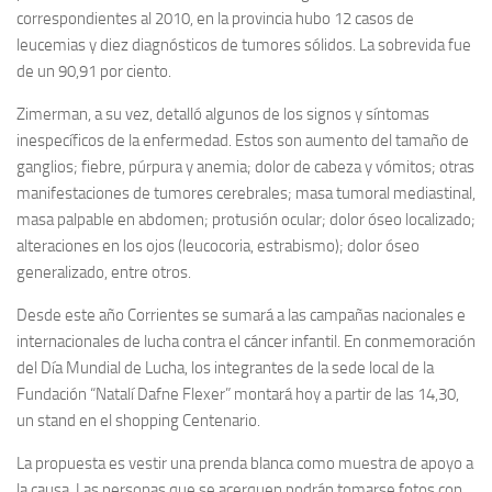
correspondientes al 2010, en la provincia hubo 12 casos de
leucemias y diez diagnósticos de tumores sólidos. La sobrevida fue
de un 90,91 por ciento.
Zimerman, a su vez, detalló algunos de los signos y síntomas
inespecíficos de la enfermedad. Estos son aumento del tamaño de
ganglios; fiebre, púrpura y anemia; dolor de cabeza y vómitos; otras
manifestaciones de tumores cerebrales; masa tumoral mediastinal,
masa palpable en abdomen; protusión ocular; dolor óseo localizado;
alteraciones en los ojos (leucocoria, estrabismo); dolor óseo
generalizado, entre otros.
Desde este año Corrientes se sumará a las campañas nacionales e
internacionales de lucha contra el cáncer infantil. En conmemoración
del Día Mundial de Lucha, los integrantes de la sede local de la
Fundación “Natalí Dafne Flexer” montará hoy a partir de las 14,30,
un stand en el shopping Centenario.
La propuesta es vestir una prenda blanca como muestra de apoyo a
la causa. Las personas que se acerquen podrán tomarse fotos con