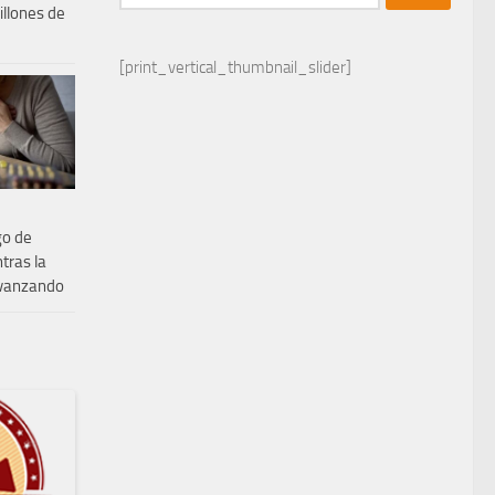
illones de
[print_vertical_thumbnail_slider]
go de
tras la
avanzando