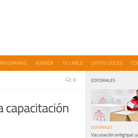
PROGRAMAS
AGENDA
TV CABLE
DATOS ÚTILES
CO
0
EDITORIALES
a capacitación
EDITORIALES
Vacunación antigripal: y