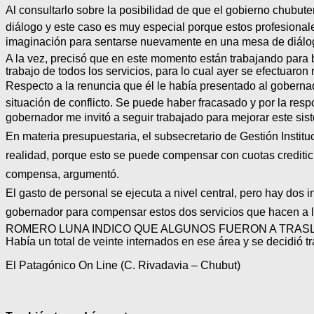
Al consultarlo sobre la posibilidad de que el gobierno chubute
diálogo y este caso es muy especial porque estos profesionale
imaginación para sentarse nuevamente en una mesa de diálog
A la vez, precisó que en este momento están trabajando para b
trabajo de todos los servicios, para lo cual ayer se efectuaron
Respecto a la renuncia que él le había presentado al gobernad
situación de conflicto. Se puede haber fracasado y por la resp
gobernador me invitó a seguir trabajado para mejorar este si
En materia presupuestaria, el subsecretario de Gestión Instit
realidad, porque esto se puede compensar con cuotas crediti
compensa, argumentó.
El gasto de personal se ejecuta a nivel central, pero hay dos
gobernador para compensar estos dos servicios que hacen a la
ROMERO LUNA INDICO QUE ALGUNOS FUERON A TRASLA
Había un total de veinte internados en ese área y se decidió tr
El Patagónico On Line (C. Rivadavia – Chubut)