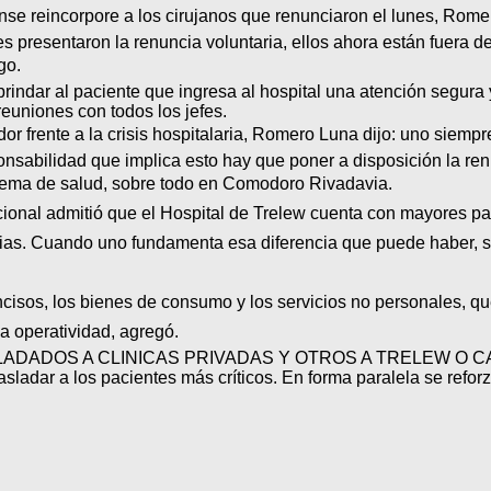
nse reincorpore a los cirujanos que renunciaron el lunes, Romero
s presentaron la renuncia voluntaria, ellos ahora están fuera d
o.
rindar al paciente que ingresa al hospital una atención segura 
 reuniones con todos los jefes.
or frente a la crisis hospitalaria, Romero Luna dijo: uno siem
onsabilidad que implica esto hay que poner a disposición la ren
stema de salud, sobre todo en Comodoro Rivadavia.
ucional admitió que el Hospital de Trelew cuenta con mayores pa
cias. Cuando uno fundamenta esa diferencia que puede haber, se
 incisos, los bienes de consumo y los servicios no personales, 
 operatividad, agregó.
DADOS A CLINICAS PRIVADAS Y OTROS A TRELEW O CA
asladar a los pacientes más críticos. En forma paralela se reforz