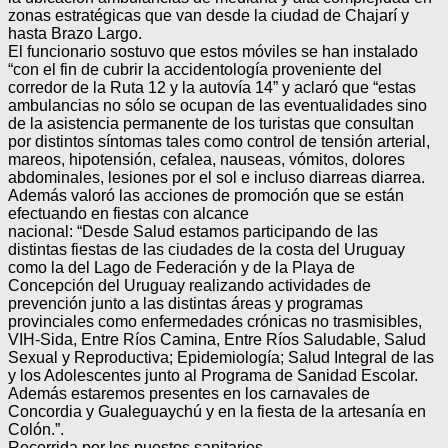
zonas estratégicas que van desde la ciudad de Chajarí y
hasta Brazo Largo.
El funcionario sostuvo que estos móviles se han instalado
“con el fin de cubrir la accidentología proveniente del
corredor de la Ruta 12 y la autovía 14” y aclaró que “estas
ambulancias no sólo se ocupan de las eventualidades sino
de la asistencia permanente de los turistas que consultan
por distintos síntomas tales como control de tensión arterial,
mareos, hipotensión, cefalea, nauseas, vómitos, dolores
abdominales, lesiones por el sol e incluso diarreas diarrea.
Además valoró las acciones de promoción que se están
efectuando en fiestas con alcance
nacional: “Desde Salud estamos participando de las
distintas fiestas de las ciudades de la costa del Uruguay
como la del Lago de Federación y de la Playa de
Concepción del Uruguay realizando actividades de
prevención junto a las distintas áreas y programas
provinciales como enfermedades crónicas no trasmisibles,
VIH-Sida, Entre Ríos Camina, Entre Ríos Saludable, Salud
Sexual y Reproductiva; Epidemiología; Salud Integral de las
y los Adolescentes junto al Programa de Sanidad Escolar.
Además estaremos presentes en los carnavales de
Concordia y Gualeguaychú y en la fiesta de la artesanía en
Colón.”.
Recorrida por los puestos sanitarios