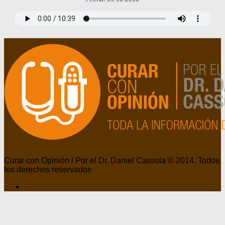
Curar con Opinión / Por el Dr. Daniel Cassola © 2014. Todos
los derechos reservados