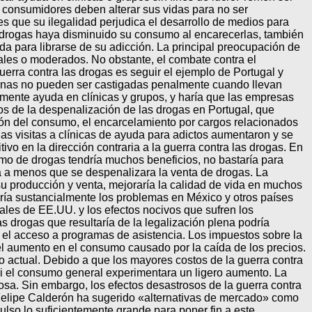
 consumidores deben alterar sus vidas para no ser
es que su ilegalidad perjudica el desarrollo de medios para
as drogas haya disminuido su consumo al encarecerlas, también
a para librarse de su adicción. La principal preocupación de
ales o moderados. No obstante, el combate contra el
uerra contra las drogas es seguir el ejemplo de Portugal y
rsonas no pueden ser castigadas penalmente cuando llevan
mente ayuda en clínicas y grupos, y haría que las empresas
tos de la despenalización de las drogas en Portugal, que
ión del consumo, el encarcelamiento por cargos relacionados
as visitas a clínicas de ayuda para adictos aumentaron y se
vo en la dirección contraria a la guerra contra las drogas. En
umo de drogas tendría muchos beneficios, no bastaría para
iva a menos que se despenalizara la venta de drogas. La
su producción y venta, mejoraría la calidad de vida en muchos
aría sustancialmente los problemas en México y otros países
ales de EE.UU. y los efectos nocivos que sufren los
s drogas que resultaría de la legalización plena podría
ar el acceso a programas de asistencia. Los impuestos sobre la
el aumento en el consumo causado por la caída de los precios.
do actual. Debido a que los mayores costos de la guerra contra
o si el consumo general experimentara un ligero aumento. La
sa. Sin embargo, los efectos desastrosos de la guerra contra
 Felipe Calderón ha sugerido «alternativas de mercado» como
ulso lo suficientemente grande para poner fin a este