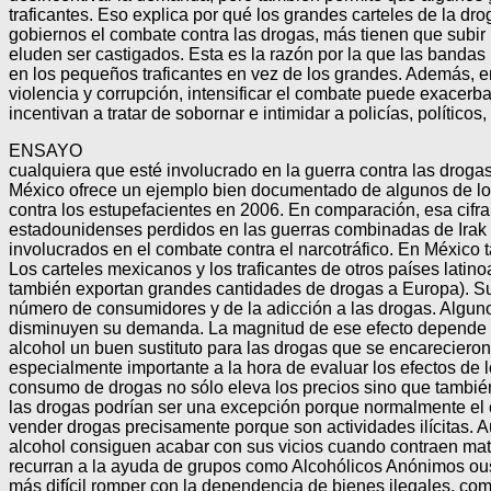
traficantes. Eso explica por qué los grandes carteles de la dr
gobiernos el combate contra las drogas, más tienen que subir
eluden ser castigados. Esta es la razón por la que las bandas
en los pequeños traficantes en vez de los grandes. Además, e
violencia y corrupción, intensificar el combate puede exacerb
incentivan a tratar de sobornar e intimidar a policías, políticos, 
ENSAYO
cualquiera que esté involucrado en la guerra contra las drogas
México ofrece un ejemplo bien documentado de algunos de l
contra los estupefacientes en 2006. En comparación, esa cifr
estadounidenses perdidos en las guerras combinadas de Irak y A
involucrados en el combate contra el narcotráfico. En México 
Los carteles mexicanos y los traficantes de otros países lat
también exportan grandes cantidades de drogas a Europa). Sus 
número de consumidores y de la adicción a las drogas. Alguno
disminuyen su demanda. La magnitud de ese efecto depende de 
alcohol un buen sustituto para las drogas que se encareciero
especialmente importante a la hora de evaluar los efectos de l
consumo de drogas no sólo eleva los precios sino que también
las drogas podrían ser una excepción porque normalmente el 
vender drogas precisamente porque son actividades ilícitas. A
alcohol consiguen acabar con sus vicios cuando contraen ma
recurran a la ayuda de grupos como Alcohólicos Anónimos ouse
más difícil romper con la dependencia de bienes ilegales, co