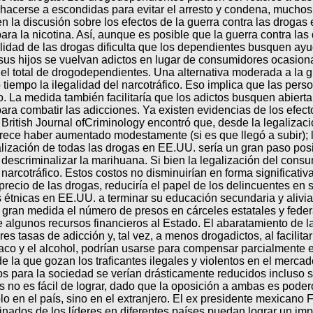
hacerse a escondidas para evitar el arresto y condena, muchos
 la discusión sobre los efectos de la guerra contra las drogas 
ara la nicotina. Así, aunque es posible que la guerra contra l
idad de las drogas dificulta que los dependientes busquen ayud
e sus hijos se vuelvan adictos en lugar de consumidores ocasion
 el total de drogodependientes. Una alternativa moderada a la g
tiempo la ilegalidad del narcotráfico. Eso implica que las pe
La medida también facilitaría que los adictos busquen abierta
ara combatir las adicciones. Ya existen evidencias de los efec
British Journal ofCriminology encontró que, desde la legalizac
rece haber aumentado modestamente (si es que llegó a subir); l
ización de todas las drogas en EE.UU. sería un gran paso positi
descriminalizar la marihuana. Si bien la legalización del cons
l narcotráfico. Estos costos no disminuirían en forma significat
recio de las drogas, reduciría el papel de los delincuentes en 
s étnicas en EE.UU. a terminar su educación secundaria y alivi
 gran medida el número de presos en cárceles estatales y feder
 algunos recursos financieros al Estado. El abaratamiento de la
s tasas de adicción y, tal vez, a menos drogadictos, al facilit
baco y el alcohol, podrían usarse para compensar parcialmente 
e la que gozan los traficantes ilegales y violentos en el merca
 costos para la sociedad se verían drásticamente reducidos inclus
 no es fácil de lograr, dado que la oposición a ambas es podero
o en el país, sino en el extranjero. El ex presidente mexicano
nados de los líderes en diferentes países puedan lograr un imp