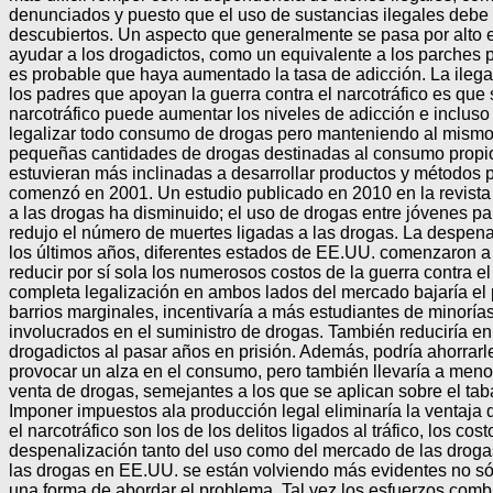
denunciados y puesto que el uso de sustancias ilegales debe 
descubiertos. Un aspecto que generalmente se pasa por alto en
ayudar a los drogadictos, como un equivalente a los parches p
es probable que haya aumentado la tasa de adicción. La ilegal
los padres que apoyan la guerra contra el narcotráfico es qu
narcotráfico puede aumentar los niveles de adicción e incluso
legalizar todo consumo de drogas pero manteniendo al mismo 
pequeñas cantidades de drogas destinadas al consumo propio. 
estuvieran más inclinadas a desarrollar productos y métodos p
comenzó en 2001. Un estudio publicado en 2010 en la revista 
a las drogas ha disminuido; el uso de drogas entre jóvenes pa
redujo el número de muertes ligadas a las drogas. La despenal
los últimos años, diferentes estados de EE.UU. comenzaron a 
reducir por sí sola los numerosos costos de la guerra contra e
completa legalización en ambos lados del mercado bajaría el p
barrios marginales, incentivaría a más estudiantes de minoría
involucrados en el suministro de drogas. También reduciría en
drogadictos al pasar años en prisión. Además, podría ahorrarle
provocar un alza en el consumo, pero también llevaría a menore
venta de drogas, semejantes a los que se aplican sobre el ta
Imponer impuestos ala producción legal eliminaría la ventaja d
el narcotráfico son los de los delitos ligados al tráfico, los
despenalización tanto del uso como del mercado de las drogas
las drogas en EE.UU. se están volviendo más evidentes no sól
una forma de abordar el problema. Tal vez los esfuerzos combi