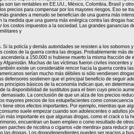
oga son tan rentables en EE.UU., México, Colombia, Brasil y otr
 los precios para compensar por los mayores riesgos. Eso se tr
 más grandes a menudo se benefician de una guerra más intensa 
n la medida que una guerra más enérgica contra las drogas hac
ar los costos impuestos a la sociedad. Las grandes ganancias de
militares y
. Si la policía y demás autoridades se resisten a los sobornos 
os costos de la guerra contra las drogas. Probablemente más 
a ascendería a 150.000 si hubiese muerto la misma fracción de
fganistán. Muchas de las víctimas fueron civiles inocentes y mi
también existe un considerable rencor hacia la guerra contra la
inoamericanos serían mucho más débiles si sólo vendiesen droga
defensores sostienen que el principal beneficio de seguir adel
s principios básicos de la economía indican que, en determinad
la disponibilidad de sustitutos para el bien cuyo precio aume
n demasiado. La conclusión de que un alza de los precios redu
os mayores precios de los estupefacientes como consecuencia de 
 tiene otros efectos importantes. Por ejemplo, mientras que al
consumo suele empezar cuando son adolescentes o adultos jóve
ún más importante es que algunas drogas, como el crack o la he
trimonio, encuentran un buen empleo o como resultado de otro
n parches de nicotina o cigarros «de mentira» para reducir gr
mo las drogas. Los drogodependientes pueden ser reacios a busc