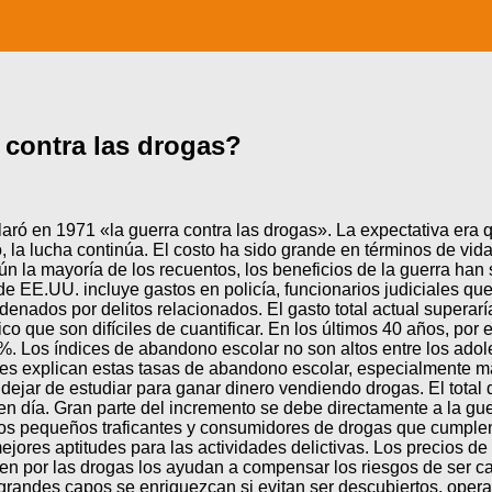
 contra las drogas?
ó en 1971 «la guerra contra las drogas». La expectativa era qu
 la lucha continúa. El costo ha sido grande en términos de vid
n la mayoría de los recuentos, los beneficios de la guerra han
 de EE.UU. incluye gastos en policía, funcionarios judiciales qu
ndenados por delitos relacionados. El gasto total actual supera
co que son difíciles de cuantificar. En los últimos 40 años, por
 Los índices de abandono escolar no son altos entre los adoles
s explican estas tasas de abandono escolar, especialmente mala
 dejar de estudiar para ganar dinero vendiendo drogas. El total
n día. Gran parte del incremento se debe directamente a la gue
os pequeños traficantes y consumidores de drogas que cumplen
ejores aptitudes para las actividades delictivas. Los precios d
nen por las drogas los ayudan a compensar los riesgos de ser c
randes capos se enriquezcan si evitan ser descubiertos, operan