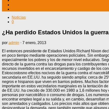
TV CABLE
DATOS ÚTILES
CONTÁCTENOS
Noticias
0
¿Ha perdido Estados Unidos la guerra
por
admin
·
7 enero, 2013
El entonces presidente de Estados Unidos Richard Nixon declar
en poco tiempo mediante operaciones policiales. Sin embargo,
especialmente los pobres y los de menor nivel educativo. Segú
directo de la guerra contra las drogas para los contribuyentes
recursos invertidos en el encarcelamiento y castigo de los co
Estoscostosno efectos nocivos de la guerra contra el narcotráfi
secundaria en EE.UU. ha seguido siendo amplia: cerca de 25%.
negros e hispanos que viven en barrios pobres. Muchos factore
importante en estos vecindarios marginales es la tentación de
de EE.UU. ha crecido de 330.000 en 1980 a 1,6 millones hoy e
personas por narcotráfico o consumo de drogas. Los numeros
encontrar empleo legal a su salida y, en cambio, desarrollan m
son arrestados y castigados. Los precios más altos que obtie
desincentivar la demanda, pero también permite que algunos g