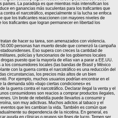
os países. La paradoja es que mientras más intensifican los
aduce en ganancias más suculentas para los traficantes que
contra el narcotráfico, especialmente si la lucha se enfoca
e que los traficantes reaccionen con mayores niveles de
 los traficantes que logran permanecer en libertad los
y tratan de hacer su tarea, son amenazados con violencia.
de 50.000 personas han muerto desde que comenzó la campaña
 estadounidenses. Eso supera con creces la cantidad de
litares, policías y funcionarios de los gobiernos locales
s drogas puesto que la mayoría de ellas van a parar a EE.UU.
s a los consumidores locales (las bandas de Brasil y México
ante con la guerra contra el narcotráfico es una reducción del
as circunstancias, los precios más altos de un bien
ntó. Por ejemplo, muchos usuarios podrían encontrar en el
ce la demanda sólo «bajo ciertas condiciones» es
la guerra contra el narcotráfico. Declarar ilegal la venta y el
gunos consumidores son reacios a comprar productos ilegales,
nes. Un brote de rebeldía puede llevarlos a consumir y
roína, son muy adictivas. Muchos adictos al tabaco y el
s eventos que les cambian la vida. También es común que
adualmente su dependencia de la nicotina. En general, es
ar ayuda en clínicas o grupos sin fines de lucro. Temen ser