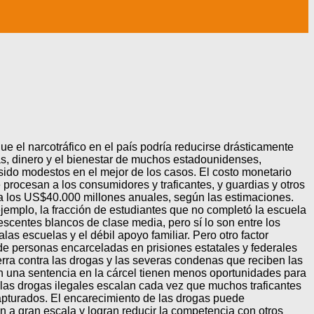
e el narcotráfico en el país podría reducirse drásticamente
as, dinero y el bienestar de muchos estadounidenses,
 sido modestos en el mejor de los casos. El costo monetario
e procesan a los consumidores y traficantes, y guardias y otros
ría los US$40.000 millones anuales, según las estimaciones.
 ejemplo, la fracción de estudiantes que no completó la escuela
centes blancos de clase media, pero sí lo son entre los
s escuelas y el débil apoyo familiar. Pero otro factor
 de personas encarceladas en prisiones estatales y federales
rra contra las drogas y las severas condenas que reciben las
 una sentencia en la cárcel tienen menos oportunidades para
e las drogas ilegales escalan cada vez que muchos traficantes
apturados. El encarecimiento de las drogas puede
 a gran escala y logran reducir la competencia con otros