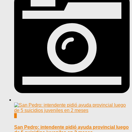
0
San Pedro: intendente pidió ayuda provincial luego