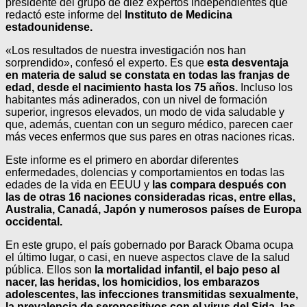
presidente del grupo de diez expertos independientes que
redactó este informe del
Instituto de Medicina
estadounidense.
«Los resultados de nuestra investigación nos han
sorprendido», confesó el experto. Es que
esta desventaja
en materia de salud se constata en todas las franjas de
edad, desde el nacimiento hasta los 75 años.
Incluso los
habitantes más adinerados, con un nivel de formación
superior, ingresos elevados, un modo de vida saludable y
que, además, cuentan con un seguro médico, parecen caer
más veces enfermos que sus pares en otras naciones ricas.
Este informe es el primero en abordar diferentes
enfermedades, dolencias y comportamientos en todas las
edades de la vida en EEUU y
las compara después con
las de otras 16 naciones consideradas ricas, entre ellas,
Australia, Canadá, Japón y numerosos países de Europa
occidental.
En este grupo, el país gobernado por Barack Obama ocupa
el último lugar, o casi, en nueve aspectos clave de la salud
pública. Ellos son
la mortalidad infantil, el bajo peso al
nacer, las heridas, los homicidios, los embarazos
adolescentes, las infecciones transmitidas sexualmente,
la prevalencia de seropositivos con el virus del Sida, las