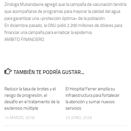
Zindoga Mukandavire agregó que la campaña de vacunación tendría
que acompañarse de programas para mejorar la calidad del agua
para garantizar una «protección óptima» de la población.
En diciembre pasado, la ONU pidió 2.200 millones de dólares para
financiar una campaña para erradicar la epidemia.
AMBITO FINANCIERO
TAMBIÉN TE PODRÍA GUSTAR...
Reducir la tasa de brotes y el
0
El Hospital Ferrer amplía su
0
riesgo de progresión, el
infraestructura para fortalecer
desafío en el tratamiento de la
la atención y sumar nuevos
esclerosis múltiple
servicios
14 MARZO, 2018
23 JUNIO, 2026