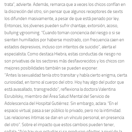
trata”, advierte. Además, remarca que a veces los chicos confían en
la discreción del otro, sin pensar que algunos receptores de sexts
los difunden masivamente, a pesar de que está penado por ley.
Entonces, los jóvenes pueden sufrir chantaje, extorsión, acoso,
bullying ygrooming. “Cuando toman conciencia del riesgo o si se
sienten humillados por haberse mostrado, con frecuencia caen en
estados depresivos, incluso con intentos de suicidio”, alerta el
especialista. Como destaca Hiebra, estas conductas de riesgo no
son privativas de los sectores más desfavorecidos y los chicos con
mejores posibilidades también se pueden exponer.
“Antes la sexualidad tenía otro transitar y había cierto enigma, cierta
curiosidad, en torno al cuerpo del otro. Hoy hay algo del pudor que
está avasallado, transgredido”, reflexiona la doctora Valentina
Esrubilsky, miembro del Área Salud Mental del Servicio de
Adolescencia del Hospital Gutiérrez. Sin embargo, aclara: “En el
espacio virtual, pasa a ser público lo privado, pero no la intimidad.
Las relaciones íntimas se dan en un vínculo personal, en presencia
del otro”. Sobre el impacto que estos cambios pueden tener,
señala: “Aún hay que estudiar si se producen efectos a nivel de la