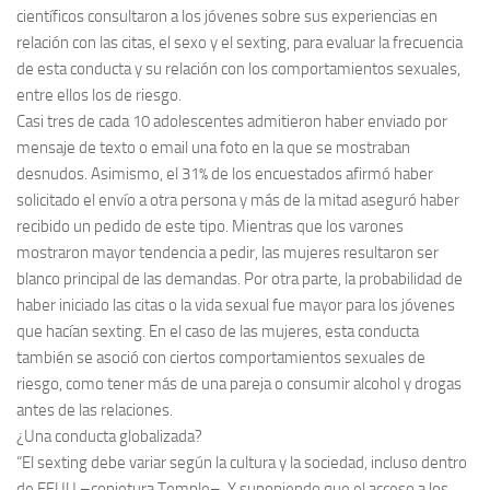
científicos consultaron a los jóvenes sobre sus experiencias en
relación con las citas, el sexo y el sexting, para evaluar la frecuencia
de esta conducta y su relación con los comportamientos sexuales,
entre ellos los de riesgo.
Casi tres de cada 10 adolescentes admitieron haber enviado por
mensaje de texto o email una foto en la que se mostraban
desnudos. Asimismo, el 31% de los encuestados afirmó haber
solicitado el envío a otra persona y más de la mitad aseguró haber
recibido un pedido de este tipo. Mientras que los varones
mostraron mayor tendencia a pedir, las mujeres resultaron ser
blanco principal de las demandas. Por otra parte, la probabilidad de
haber iniciado las citas o la vida sexual fue mayor para los jóvenes
que hacían sexting. En el caso de las mujeres, esta conducta
también se asoció con ciertos comportamientos sexuales de
riesgo, como tener más de una pareja o consumir alcohol y drogas
antes de las relaciones.
¿Una conducta globalizada?
“El sexting debe variar según la cultura y la sociedad, incluso dentro
de EEUU –conjetura Temple–. Y suponiendo que el acceso a los