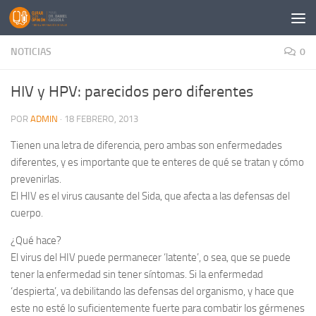
Saltar al contenido
NOTICIAS
0
HIV y HPV: parecidos pero diferentes
POR
ADMIN
·
18 FEBRERO, 2013
Tienen una letra de diferencia, pero ambas son enfermedades
diferentes, y es importante que te enteres de qué se tratan y cómo
prevenirlas.
El HIV es el virus causante del Sida, que afecta a las defensas del
cuerpo.
¿Qué hace?
El virus del HIV puede permanecer ‘latente’, o sea, que se puede
tener la enfermedad sin tener síntomas. Si la enfermedad
‘despierta’, va debilitando las defensas del organismo, y hace que
este no esté lo suficientemente fuerte para combatir los gérmenes