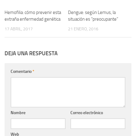
Hemofilia: cómo prevenir esta
0
Dengue: según Lemus, la
0
extraña enfermedad genética
situación es “preocupante”
17 ABRIL, 2017
21 ENERO, 2016
DEJA UNA RESPUESTA
Comentario
*
Nombre
Correo electrónico
Web