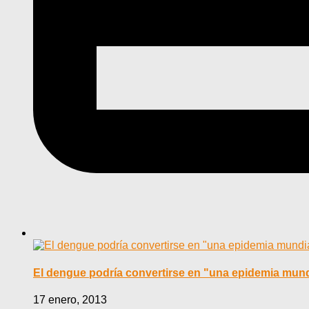
El dengue podría convertirse en "una epidemia mund
17 enero, 2013