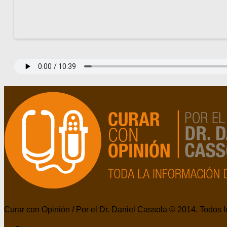
Curar con Opinión / Por el Dr. Daniel Cassola © 2014. Todos 