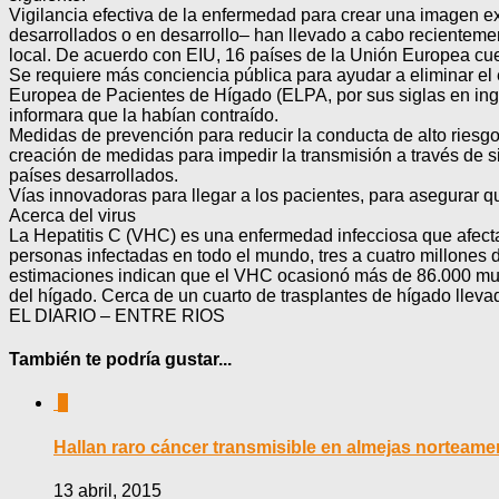
Vigilancia efectiva de la enfermedad para crear una imagen ex
desarrollados o en desarrollo– han llevado a cabo recienteme
local. De acuerdo con EIU, 16 países de la Unión Europea cu
Se requiere más conciencia pública para ayudar a eliminar el 
Europea de Pacientes de Hígado (ELPA, por sus siglas en ingl
informara que la habían contraído.
Medidas de prevención para reducir la conducta de alto riesgo 
creación de medidas para impedir la transmisión a través de s
países desarrollados.
Vías innovadoras para llegar a los pacientes, para asegurar qu
Acerca del virus
La Hepatitis C (VHC) es una enfermedad infecciosa que afecta
personas infectadas en todo el mundo, tres a cuatro millones 
estimaciones indican que el VHC ocasionó más de 86.000 mue
del hígado. Cerca de un cuarto de trasplantes de hígado llev
EL DIARIO – ENTRE RIOS
También te podría gustar...
0
Hallan raro cáncer transmisible en almejas norteame
13 abril, 2015