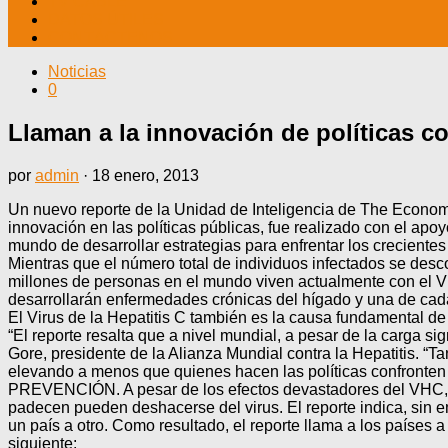
TV CABLE
DATOS ÚTILES
CONTÁCTENOS
Noticias
0
Llaman a la innovación de políticas co
por
admin
·
18 enero, 2013
Un nuevo reporte de la Unidad de Inteligencia de The Economis
innovación en las políticas públicas, fue realizado con el apo
mundo de desarrollar estrategias para enfrentar los crecient
Mientras que el número total de individuos infectados se des
millones de personas en el mundo viven actualmente con el Vir
desarrollarán enfermedades crónicas del hígado y una de cada 
El Virus de la Hepatitis C también es la causa fundamental d
“El reporte resalta que a nivel mundial, a pesar de la carga si
Gore, presidente de la Alianza Mundial contra la Hepatitis. 
elevando a menos que quienes hacen las políticas confronten 
PREVENCIÓN. A pesar de los efectos devastadores del VHC, el
padecen pueden deshacerse del virus. El reporte indica, sin 
un país a otro. Como resultado, el reporte llama a los países 
siguiente: