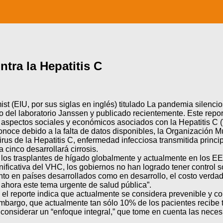
ntra la Hepatitis C
t (EIU, por sus siglas en inglés) titulado La pandemia silencios
yo del laboratorio Janssen y publicado recientemente. Este repor
es aspectos sociales y económicos asociados con la Hepatitis C 
conoce debido a la falta de datos disponibles, la Organizació
us de la Hepatitis C, enfermedad infecciosa transmitida princip
cinco desarrollará cirrosis.
e los trasplantes de hígado globalmente y actualmente en los 
gnificativa del VHC, los gobiernos no han logrado tener control 
“Tanto en países desarrollados como en desarrollo, el costo ve
ahora este tema urgente de salud pública”.
 reporte indica que actualmente se considera prevenible y con
embargo, que actualmente tan sólo 10% de los pacientes recibe 
a considerar un “enfoque integral,” que tome en cuenta las neces