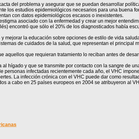
acta del problema y asegurar que se puedan desarrollar polític
nte los estudios epidemiológicos necesarios para una buena for
entan con datos epidemiológicos escasos o inexistentes.
estigma asociado con la enfermedad y crear un mejor entendimie
és) encontró que sólo el 20% de los diagnosticados había escuc
y mejorar la educación sobre opciones de estilo de vida saludab
istemas de cuidados de la salud, que representan el principal m
e aquellos que requieran tratamiento lo reciban antes de desarr
 al hígado y que se transmite por contacto con la sangre de u
de personas infectadas recientemente cada año, el VHC impone u
rtes. La infección crónica con el VHC puede dar como resulta
ados a cabo en 25 países europeos en 2004 se atribuyeron al V
ricanas