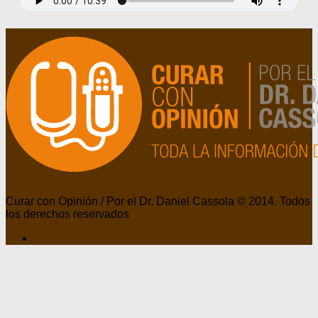
Curar con Opinión / Por el Dr. Daniel Cassola © 2014. Todos
los derechos reservados