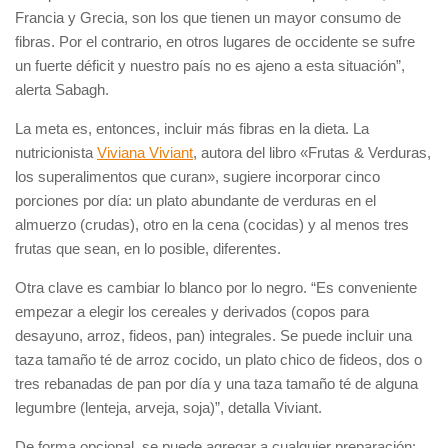
Francia y Grecia, son los que tienen un mayor consumo de
fibras. Por el contrario, en otros lugares de occidente se sufre
un fuerte déficit y nuestro país no es ajeno a esta situación”,
alerta Sabagh.
La meta es, entonces, incluir más fibras en la dieta. La
nutricionista
Viviana Viviant
, autora del libro «Frutas & Verduras,
los superalimentos que curan», sugiere incorporar cinco
porciones por día: un plato abundante de verduras en el
almuerzo (crudas), otro en la cena (cocidas) y al menos tres
frutas que sean, en lo posible, diferentes.
Otra clave es cambiar lo blanco por lo negro. “Es conveniente
empezar a elegir los cereales y derivados (copos para
desayuno, arroz, fideos, pan) integrales. Se puede incluir una
taza tamaño té de arroz cocido, un plato chico de fideos, dos o
tres rebanadas de pan por día y una taza tamaño té de alguna
legumbre (lenteja, arveja, soja)”, detalla Viviant.
De forma opcional, se puede agregar a cualquier preparación: