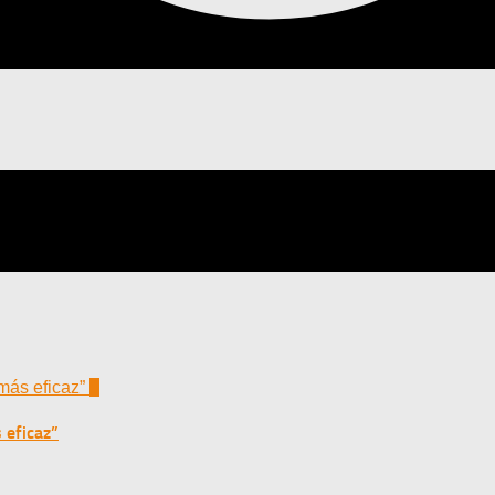
0
 eficaz”