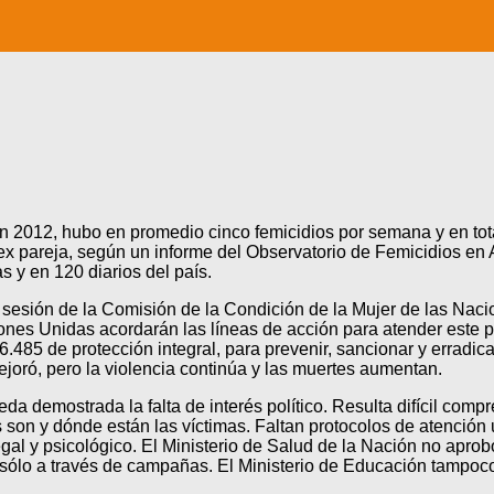
 En 2012, hubo en promedio cinco femicidios por semana y en to
ex pareja, según un informe del Observatorio de Femicidios en 
s y en 120 diarios del país.
a sesión de la Comisión de la Condición de la Mujer de las Naci
nes Unidas acordarán las líneas de acción para atender este pr
6.485 de protección integral, para prevenir, sancionar y erradica
ejoró, pero la violencia continúa y las muertes aumentan.
 demostrada la falta de interés político. Resulta difícil comp
son y dónde están las víctimas. Faltan protocolos de atención u
l y psicológico. El Ministerio de Salud de la Nación no aprobó
 sólo a través de campañas. El Ministerio de Educación tampoco