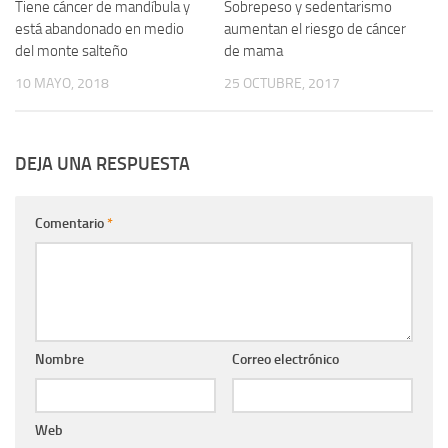
Tiene cáncer de mandíbula y
0
Sobrepeso y sedentarismo
0
está abandonado en medio
aumentan el riesgo de cáncer
del monte salteño
de mama
10 MAYO, 2018
25 OCTUBRE, 2017
DEJA UNA RESPUESTA
Comentario
*
Nombre
Correo electrónico
Web