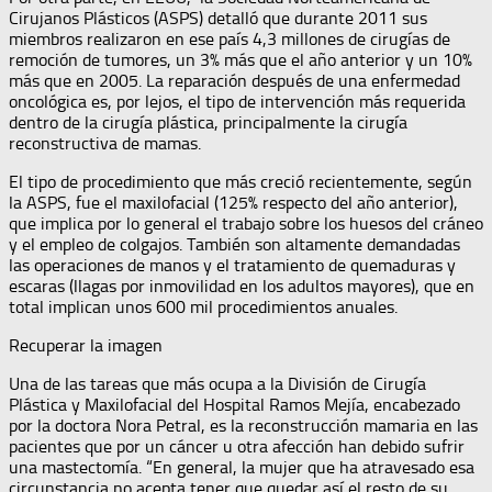
Cirujanos Plásticos (ASPS) detalló que durante 2011 sus
miembros realizaron en ese país 4,3 millones de cirugías de
remoción de tumores, un 3% más que el año anterior y un 10%
más que en 2005. La reparación después de una enfermedad
oncológica es, por lejos, el tipo de intervención más requerida
dentro de la cirugía plástica, principalmente la cirugía
reconstructiva de mamas.
El tipo de procedimiento que más creció recientemente, según
la ASPS, fue el maxilofacial (125% respecto del año anterior),
que implica por lo general el trabajo sobre los huesos del cráneo
y el empleo de colgajos. También son altamente demandadas
las operaciones de manos y el tratamiento de quemaduras y
escaras (llagas por inmovilidad en los adultos mayores), que en
total implican unos 600 mil procedimientos anuales.
Recuperar la imagen
Una de las tareas que más ocupa a la División de Cirugía
Plástica y Maxilofacial del Hospital Ramos Mejía, encabezado
por la doctora Nora Petral, es la reconstrucción mamaria en las
pacientes que por un cáncer u otra afección han debido sufrir
una mastectomía. “En general, la mujer que ha atravesado esa
circunstancia no acepta tener que quedar así el resto de su