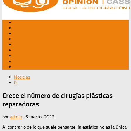
INICIO
NOSOTROS
EDITORIALES
NOTICIAS
PROGRAMAS
AGENDA
TV CABLE
DATOS ÚTILES
CONTÁCTENOS
Noticias
0
Crece el número de cirugías plásticas
reparadoras
por
admin
·
6 marzo, 2013
Al contrario de lo que suele pensarse, la
estética no es la única