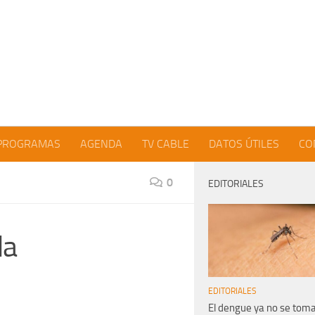
PROGRAMAS
AGENDA
TV CABLE
DATOS ÚTILES
CO
0
EDITORIALES
da
EDITORIALES
El dengue ya no se tom