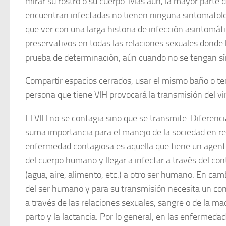
mirar su rostro o su cuerpo. Más aún, la mayor parte 
encuentran infectadas no tienen ninguna sintomatolo
que ver con una larga historia de infección asintomáti
preservativos en todas las relaciones sexuales donde 
prueba de determinación, aún cuando no se tengan s
Compartir espacios cerrados, usar el mismo baño o te
persona que tiene VIH provocará la transmisión del vi
El VIH no se contagia sino que se transmite. Diferenc
suma importancia para el manejo de la sociedad en re
enfermedad contagiosa es aquella que tiene un agente
del cuerpo humano y llegar a infectar a través del co
(agua, aire, alimento, etc.) a otro ser humano. En camb
del ser humano y para su transmisión necesita un con
a través de las relaciones sexuales, sangre o de la mad
parto y la lactancia. Por lo general, en las enfermed