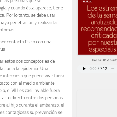
de las personas que se
gía y cuando ésta aparece, tiene
ca. Por lo tanto, se debe usar
haya penetración y realizar la
íntomas.
ner contacto físico con una
rus
iar estos dos conceptos es de
Fecha: 01-10-20
lación a la epidemia. Una
 infeccioso que puede vivir fuera
ntacto con el medio ambiente
io, el VIH es casi inviable fuera
tacto directo entre dos personas
re al hijo durante el embarazo, el
ades contagiosas su prevención se