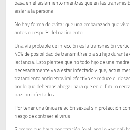
basa en el aislamiento mientras que en las transmisib
aislar a la persona.
No hay forma de evitar que una embarazada que vive 
antes o después del nacimiento
Una vía probable de infección es la transmisión verti
40% de posibilidad de transmitírselo a su hijo durante 
lactancia. Esto plantea que no todo hijo de una madre
necesariamente va a estar infectado y que, actualmen
tratamiento antirretroviral efectivo se reduce el ries
por lo que debemos abogar para que en el futuro ce
nazcan infectados.
Por tener una única relación sexual sin protección co
riesgo de contraer el virus
Siempre que haya penetración (oral, anal o vaginal) h