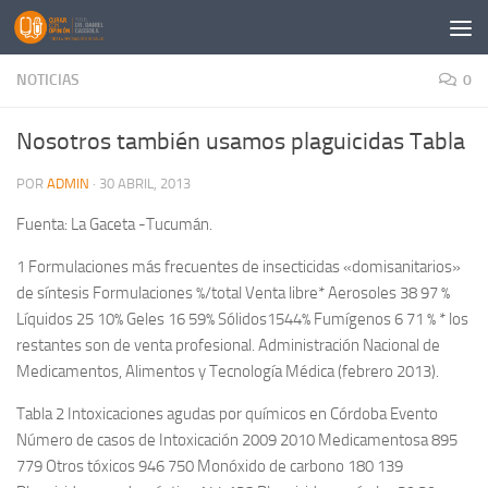
Saltar al contenido
NOTICIAS
0
Nosotros también usamos plaguicidas Tabla
POR
ADMIN
·
30 ABRIL, 2013
Fuenta: La Gaceta -Tucumán.
1 Formulaciones más frecuentes de insecticidas «domisanitarios»
de síntesis Formulaciones %/total Venta libre* Aerosoles 38 97 %
Líquidos 25 10% Geles 16 59% Sólidos1544% Fumígenos 6 71 % * los
restantes son de venta profesional. Administración Nacional de
Medicamentos, Alimentos y Tecnología Médica (febrero 2013).
Tabla 2 Intoxicaciones agudas por químicos en Córdoba Evento
Número de casos de Intoxicación 2009 2010 Medicamentosa 895
779 Otros tóxicos 946 750 Monóxido de carbono 180 139