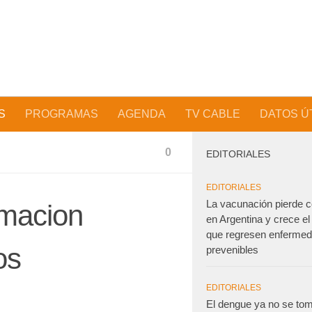
S
PROGRAMAS
AGENDA
TV CABLE
DATOS Ú
0
EDITORIALES
EDITORIALES
La vacunación pierde c
macion
en Argentina y crece el
que regresen enferme
os
prevenibles
EDITORIALES
El dengue ya no se to