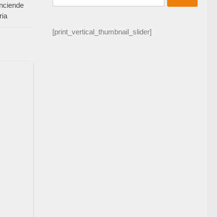
enciende
ria
[print_vertical_thumbnail_slider]