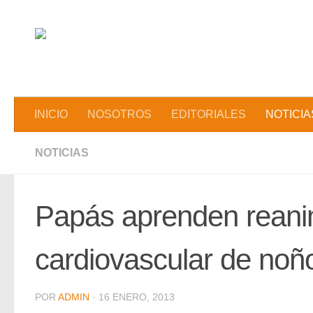
Saltar al contenido
INICIO
NOSOTROS
EDITORIALES
NOTICIA
NOTICIAS
Papás aprenden reani
cardiovascular de noñ
POR
ADMIN
·
16 ENERO, 2013