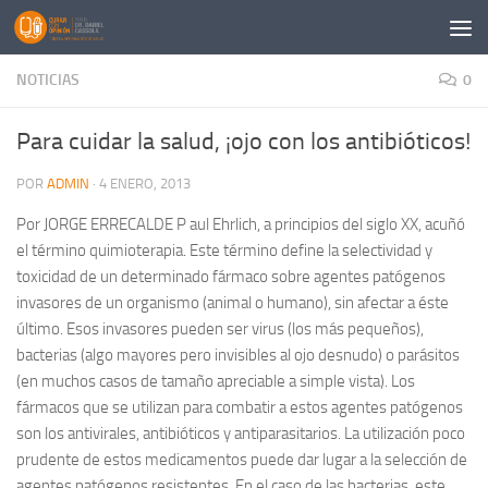
Saltar al contenido
NOTICIAS
0
Para cuidar la salud, ¡ojo con los antibióticos!
POR
ADMIN
·
4 ENERO, 2013
Por JORGE ERRECALDE P aul Ehrlich, a principios del siglo XX, acuñó
el término quimioterapia. Este término define la selectividad y
toxicidad de un determinado fármaco sobre agentes patógenos
invasores de un organismo (animal o humano), sin afectar a éste
último. Esos invasores pueden ser virus (los más pequeños),
bacterias (algo mayores pero invisibles al ojo desnudo) o parásitos
(en muchos casos de tamaño apreciable a simple vista). Los
fármacos que se utilizan para combatir a estos agentes patógenos
son los antivirales, antibióticos y antiparasitarios. La utilización poco
prudente de estos medicamentos puede dar lugar a la selección de
agentes patógenos resistentes. En el caso de las bacterias, este