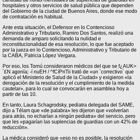
hospitales y otros servicios de salud pública que dependen
del Gobierno de la ciudad de Buenos Aires, donde ese modo
de contratación es habitual.
Ante esta situación, el Defensor en lo Contencioso
Administrativo y Tributario, Ramiro Dos Santos, realizó una
demanda de amparo solicitando la nulidad e
inconstitucionalidad de esa resolución, lo que fue aceptado
por la jueza en lo Contencioso, Administrativo y Tributario de
la CABA, Patricia López Vergara.
Por eso, los Tornú consideraron médicos del que se f¿AUK>
´£N agonía; -í nuEH / ^fCíPriTii trató de «un ´correctivo´ que
aplicó el Ministerio de Salud de la Ciudad» y exigieron «la
derogación de la resolución y el cumplimiento de la medida
cautelar», para lo cual se convocarán en asamblea hoy a
partir de las 10.
En tanto, Laura Schagrodsky, pediatra delegada del SAME,
dijo a Télam que «de palabra» les dijeron que «volverían
para atrás, no echarían a ningún pediatra» del servicio, pero
que les «pagarían las suplencias de guardias con un 42% de
reducción».
La médica consideró que «eso no es posible, la resolución