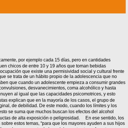
camente, por ejemplo cada 15 días, pero en cantidades
guen chicos de entre 10 y 19 años que toman bebidas
cupación que existe una permisividad social y cultural frente
 que se trata de un hábito propio de la adolescencia que no
 saben que cuando un adolescente empieza a consumir grandes
s, convulsiones, desvanecimientos, coma alcohólico y hasta
nuyen al igual que las capacidades psicomotrices, y esto
stas explican que en la mayoría de los casos, el grupo de
inal, de debilidad. De este modo, cuando los límites y los
A esto se suma que muchos buscan los efectos del alcohol
ductas de alta exposición o peligrosidad. En ese sentido, los
s sobre estos temas, “para que los mayores ayuden a sus hijos