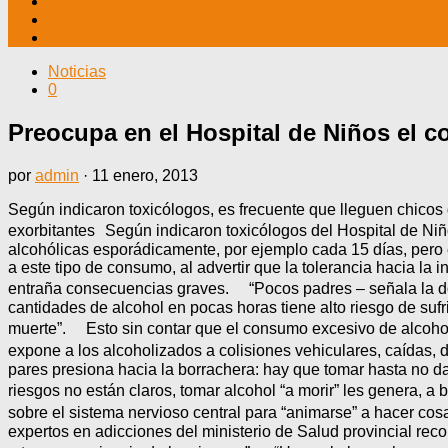
TV CABLE
DATOS ÚTILES
CONTÁCTENOS
Noticias
0
Preocupa en el Hospital de Niños el 
por
admin
·
11 enero, 2013
Según indicaron toxicólogos, es frecuente que lleguen chicos
exorbitantes Según indicaron toxicólogos del Hospital de Niñ
alcohólicas esporádicamente, por ejemplo cada 15 días, pero e
a este tipo de consumo, al advertir que la tolerancia hacia la 
entraña consecuencias graves. “Pocos padres – señala la doc
cantidades de alcohol en pocas horas tiene alto riesgo de suf
muerte”. Esto sin contar que el consumo excesivo de alcohol 
expone a los alcoholizados a colisiones vehiculares, caídas, 
pares presiona hacia la borrachera: hay que tomar hasta no da
riesgos no están claros, tomar alcohol “a morir” les genera,
sobre el sistema nervioso central para “animarse” a hacer co
expertos en adicciones del ministerio de Salud provincial re