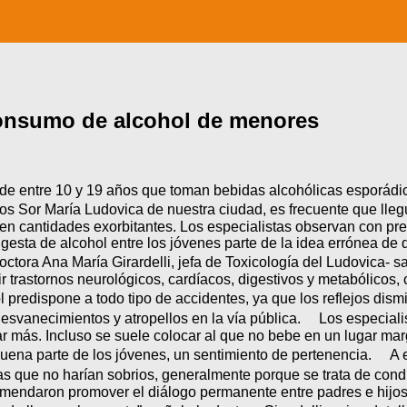
consumo de alcohol de menores
 de entre 10 y 19 años que toman bebidas alcohólicas esporádi
os Sor María Ludovica de nuestra ciudad, es frecuente que lle
n cantidades exorbitantes. Los especialistas observan con preo
ingesta de alcohol entre los jóvenes parte de la idea errónea de
tora Ana María Girardelli, jefa de Toxicología del Ludovica-
rir trastornos neurológicos, cardíacos, digestivos y metabólico
predispone a todo tipo de accidentes, ya que los reflejos dismi
desvanecimientos y atropellos en la vía pública. Los especiali
r más. Incluso se suele colocar al que no bebe en un lugar marg
 a buena parte de los jóvenes, un sentimiento de pertenencia. 
sas que no harían sobrios, generalmente porque se trata de con
comendaron promover el diálogo permanente entre padres e hijo