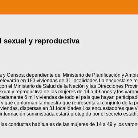
 sexual y reproductiva
a y Censos, dependiente del Ministerio de Planificación y Ambi
evarán en 183 viviendas de 31 localidades.La encuesta se reali
con el Ministerio de Salud de la Nación y las Direcciones Provi
xual y reproductiva de las mujeres de 14 a 49 años y los varon
imadamente 6 mil viviendas de todo el país que hayan particip
que conforman la muestra que representa al conjunto de la pob
viviendas, dispersas en 31 localidades.Los encuestadores que vi
nformación suministrada estará protegida por el secreto estadís
r las conductas habituales de las mujeres de 14 a 49 y los varo