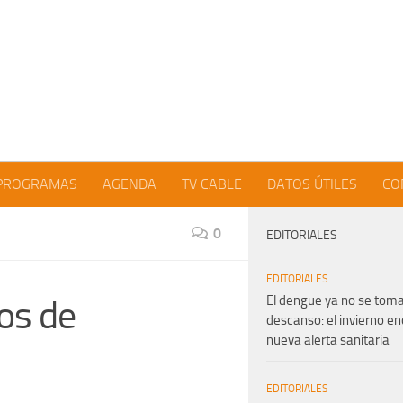
PROGRAMAS
AGENDA
TV CABLE
DATOS ÚTILES
CO
0
EDITORIALES
EDITORIALES
El dengue ya no se tom
dos de
descanso: el invierno e
nueva alerta sanitaria
EDITORIALES