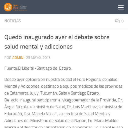
Saltar al contenido
NOTICIAS
0
Quedó inaugurado ayer el debate sobre
salud mental y adicciones
POR
ADMIN
·
23 MAYO, 2013
Fuente:El Liberal -Santiago del Estero.
Desde ayer delibera en nuestra ciudad el Foro Regional de Salud
Mental y Adicciones, destinado a equipos médicos de las provincias
de Catamarca, Jujuy, Tucumán, Salta y Santiago Estero.
Del acto inaugural participaron el vicegobernador de la Provincia, Dr.
Ángel Niccolai, el ministro de Salud, Dr. Luis Martínez, la ministra de
Educación, Dra. Mariela Nassif, la directora de Salud Mental y
Adicciones del Ministerio de Salud de la Nación, Lic. María Matilde
Massa y el director de Capacitación de la Sedronar, Lic. Daniel Russo.