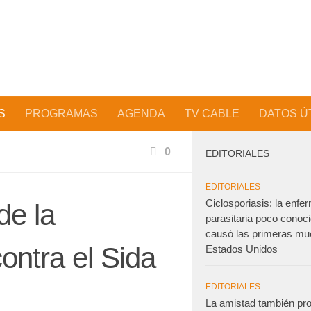
S
PROGRAMAS
AGENDA
TV CABLE
DATOS Ú
0
EDITORIALES
EDITORIALES
Ciclosporiasis: la enf
de la
parasitaria poco conoc
causó las primeras mu
ontra el Sida
Estados Unidos
EDITORIALES
La amistad también pro