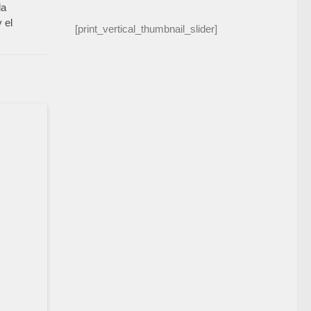
la
 el
[print_vertical_thumbnail_slider]