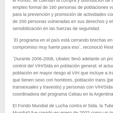
el Fondo, se cuentan la compra y distribución de 8
empleo formal de 160 personas de poblaciones v
para la prevención y promoción de actividades cont
de 200 personas vulneradas en sus derechos y el 
sensibilización en las fuerzas de seguridad.
`El programa en el país está cerrando brechas en 
compromiso muy fuerte para eso`, reconoció Rest
`Durante 2006-2008, Ubatec llevó adelante un pr
control del VIH/Sida en población general; el actu
población en mayor riesgo al VIH que incluye a t
que tienen sexo con hombres, población trans (p
transexuales y travestis) y personas con VIH/Sida
coordinadora del programa Cebau en la Argentina
El Fondo Mundial de Lucha contra el Sida, la Tube
Mundial) fue creado en enero de 2002 como un in