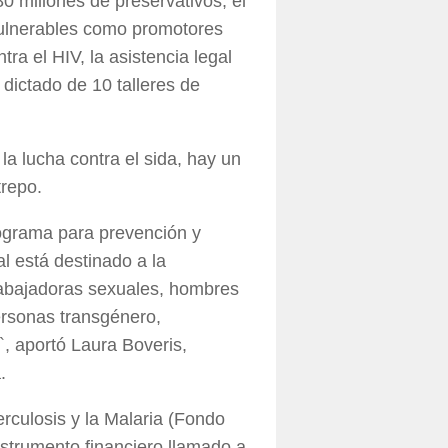
0 millones de preservativos, el
ulnerables como promotores
ra el HIV, la asistencia legal
dictado de 10 talleres de
la lucha contra el sida, hay un
repo.
ograma para prevención y
al está destinado a la
rabajadoras sexuales, hombres
ersonas transgénero,
`, aportó Laura Boveris,
.
rculosis y la Malaria (Fondo
strumento financiero llamado a