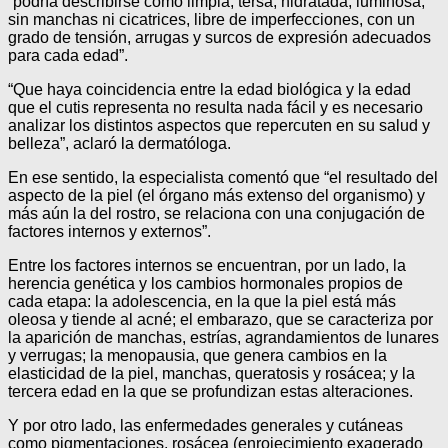
“podría describirse como limpia, tersa, hidratada, luminosa,
sin manchas ni cicatrices, libre de imperfecciones, con un
grado de tensión, arrugas y surcos de expresión adecuados
para cada edad”.
“Que haya coincidencia entre la edad biológica y la edad
que el cutis representa no resulta nada fácil y es necesario
analizar los distintos aspectos que repercuten en su salud y
belleza”, aclaró la dermatóloga.
En ese sentido, la especialista comentó que “el resultado del
aspecto de la piel (el órgano más extenso del organismo) y
más aún la del rostro, se relaciona con una conjugación de
factores internos y externos”.
Entre los factores internos se encuentran, por un lado, la
herencia genética y los cambios hormonales propios de
cada etapa: la adolescencia, en la que la piel está más
oleosa y tiende al acné; el embarazo, que se caracteriza por
la aparición de manchas, estrías, agrandamientos de lunares
y verrugas; la menopausia, que genera cambios en la
elasticidad de la piel, manchas, queratosis y rosácea; y la
tercera edad en la que se profundizan estas alteraciones.
Y por otro lado, las enfermedades generales y cutáneas
como pigmentaciones, rosácea (enrojecimiento exagerado