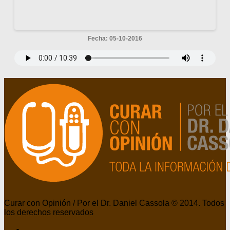
Fecha: 05-10-2016
Curar con Opinión / Por el Dr. Daniel Cassola © 2014. Todos
los derechos reservados