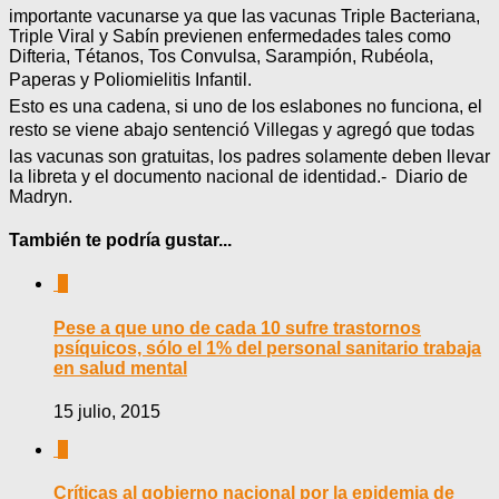
importante vacunarse ya que las vacunas Triple Bacteriana,
Triple Viral y Sabín previenen enfermedades tales como
Difteria, Tétanos, Tos Convulsa, Sarampión, Rubéola,
Paperas y Poliomielitis Infantil.
Esto es una cadena, si uno de los eslabones no funciona, el
resto se viene abajo sentenció Villegas y agregó que todas
las vacunas son gratuitas, los padres solamente deben llevar
la libreta y el documento nacional de identidad.- Diario de
Madryn.
También te podría gustar...
0
Pese a que uno de cada 10 sufre trastornos
psíquicos, sólo el 1% del personal sanitario trabaja
en salud mental
15 julio, 2015
0
Críticas al gobierno nacional por la epidemia de