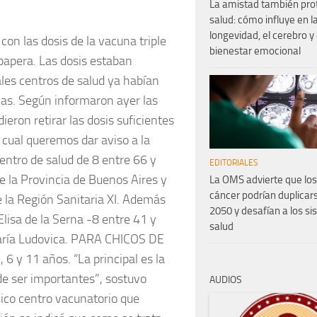
La amistad también pro
salud: cómo influye en l
longevidad, el cerebro y 
con las dosis de la vacuna triple
bienestar emocional
 papera. Las dosis estaban
les centros de salud ya habían
nas. Según informaron ayer las
ieron retirar las dosis suficientes
la cual queremos dar aviso a la
entro de salud de 8 entre 66 y
EDITORIALES
de la Provincia de Buenos Aires y
La OMS advierte que los
cáncer podrían duplicar
e la Región Sanitaria XI. Además
2050 y desafían a los s
Elisa de la Serna -8 entre 41 y
salud
María Ludovica. PARA CHICOS DE
6 y 11 años. “La principal es la
 de ser importantes”, sostuvo
AUDIOS
único centro vacunatorio que