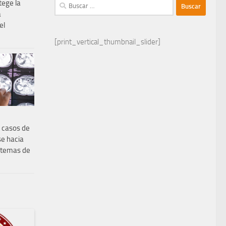
Buscar:
tege la
a
el
[print_vertical_thumbnail_slider]
 casos de
se hacia
istemas de