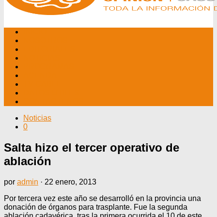
INICIO
NOSOTROS
EDITORIALES
NOTICIAS
PROGRAMAS
AGENDA
TV CABLE
DATOS ÚTILES
CONTÁCTENOS
Noticias
0
Salta hizo el tercer operativo de
ablación
por
admin
·
22 enero, 2013
Por tercera vez este año se desarrolló en la provincia una
donación de órganos para trasplante. Fue la segunda
ablación cadavérica, tras la primera ocurrida el 10 de este