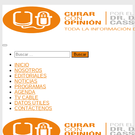
Saltar
al
contenido
Buscar:
INICIO
NOSOTROS
EDITORIALES
NOTICIAS
PROGRAMAS
AGENDA
TV CABLE
DATOS ÚTILES
CONTÁCTENOS