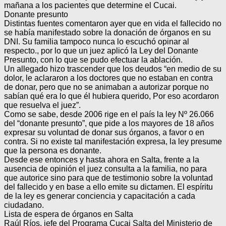
mañana a los pacientes que determine el Cucai.
Donante presunto
Distintas fuentes comentaron ayer que en vida el fallecido no
se había manifestado sobre la donación de órganos en su
DNI. Su familia tampoco nunca lo escuchó opinar al
respecto., por lo que un juez aplicó la Ley del Donante
Presunto, con lo que se pudo efectuar la ablación.
Un allegado hizo trascender que los deudos “en medio de su
dolor, le aclararon a los doctores que no estaban en contra
de donar, pero que no se animaban a autorizar porque no
sabían qué era lo que él hubiera querido, Por eso acordaron
que resuelva el juez”.
Como se sabe, desde 2006 rige en el país la ley Nº 26.066
del “donante presunto”, que pide a los mayores de 18 años
expresar su voluntad de donar sus órganos, a favor o en
contra. Si no existe tal manifestación expresa, la ley presume
que la persona es donante.
Desde ese entonces y hasta ahora en Salta, frente a la
ausencia de opinión el juez consulta a la familia, no para
que autorice sino para que de testimonio sobre la voluntad
del fallecido y en base a ello emite su dictamen. El espíritu
de la ley es generar conciencia y capacitación a cada
ciudadano.
Lista de espera de órganos en Salta
Raúl Ríos, jefe del Programa Cucai Salta del Ministerio de