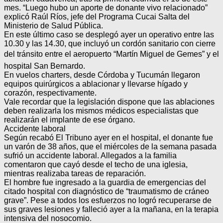
mes. “Luego hubo un aporte de donante vivo relacionado”
explicó Raúl Ríos, jefe del Programa Cucai Salta del
Ministerio de Salud Pública.
En este último caso se desplegó ayer un operativo entre las
10.30 y las 14.30, que incluyó un cordón sanitario con cierre
del tránsito entre el aeropuerto “Martín Miguel de Gemes” y el
hospital San Bernardo.
En vuelos charters, desde Córdoba y Tucumán llegaron
equipos quirúrgicos a ablacionar y llevarse hígado y
corazón, respectivamente.
Vale recordar que la legislación dispone que las ablaciones
deben realizarla los mismos médicos especialistas que
realizarán el implante de ese órgano.
Accidente laboral
Según recabó El Tribuno ayer en el hospital, el donante fue
un varón de 38 años, que el miércoles de la semana pasada
sufrió un accidente laboral. Allegados a la familia
comentaron que cayó desde el techo de una iglesia,
mientras realizaba tareas de reparación.
El hombre fue ingresado a la guardia de emergencias del
citado hospital con diagnóstico de “traumatismo de cráneo
grave”. Pese a todos los esfuerzos no logró recuperarse de
sus graves lesiones y falleció ayer a la mañana, en la terapia
intensiva del nosocomio.