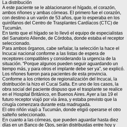
La distribución
A este paciente se le ablacionaron el hígado, el corazón,
ambos riñones y ambas córneas. El primero fue el corazón,
con destino a un varón de 53 años, que lo esperaba en los
quirófanos del Centro de Trasplantes Cardíacos (CTC) de
Tucumán.
En tanto que el hígado se lo llevó el equipo de especialistas
del Sanatorio Allende, de Córdoba, donde estaba el receptor
seleccionado.
Para ambos órganos, cabe señalar, la selección la hace el
Incucai nacional conforme a las listas de espera de
receptores compatibles y considerando la urgencia de la
situación. “Porque algunos pueden seguir aguardando un
tiempo más, y para otros el implante debe ser ya”, se explicó.
Los riñones fueron para pacientes de esta provincia.
Conforme a los criterios de regionalización del Incucai, la
distribución la hizo el Cucai Salta. En uno de los casos, la
obra social del paciente dispuso que el trasplante se realice
en el Hospital Británico, en Buenos Aires. Ayer a las 19 el
futuro receptor viajó por vía área, y estaba previsto que la
cirugía comenzara durante esta madrugada.
El otro riñón viajó a Tucumán, donde eligió operarse el otro
salteño seleccionado.
En cuanto a las córneas, que pueden aguardar hasta diez
días en un Banco de Ojos, serán distribuidas entre hoy y