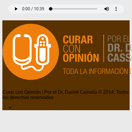
Curar con Opinión / Por el Dr. Daniel Cassola © 2014. Todos
los derechos reservados