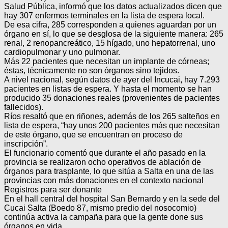
Salud Pública, informó que los datos actualizados dicen que
hay 307 enfermos terminales en la lista de espera local.
De esa cifra, 285 corresponden a quienes aguardan por un
órgano en sí, lo que se desglosa de la siguiente manera: 265
renal, 2 renopancreático, 15 hígado, uno hepatorrenal, uno
cardiopulmonar y uno pulmonar.
Más 22 pacientes que necesitan un implante de córneas;
éstas, técnicamente no son órganos sino tejidos.
A nivel nacional, según datos de ayer del Incucai, hay 7.293
pacientes en listas de espera. Y hasta el momento se han
producido 35 donaciones reales (provenientes de pacientes
fallecidos).
Ríos resaltó que en riñones, además de los 265 salteños en
lista de espera, “hay unos 200 pacientes más que necesitan
de este órgano, que se encuentran en proceso de
inscripción”.
El funcionario comentó que durante el año pasado en la
provincia se realizaron ocho operativos de ablación de
órganos para trasplante, lo que sitúa a Salta en una de las
provincias con más donaciones en el contexto nacional
Registros para ser donante
En el hall central del hospital San Bernardo y en la sede del
Cucai Salta (Boedo 87, mismo predio del nosocomio)
continúa activa la campaña para que la gente done sus
órganos en vida.