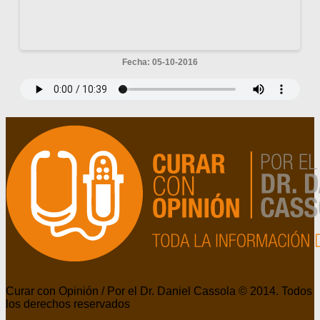
Fecha: 05-10-2016
Curar con Opinión / Por el Dr. Daniel Cassola © 2014. Todos
los derechos reservados