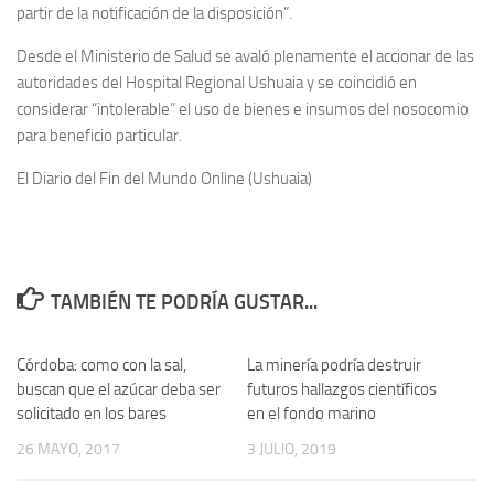
partir de la notificación de la disposición”.
Desde el Ministerio de Salud se avaló plenamente el accionar de las
autoridades del Hospital Regional Ushuaia y se coincidió en
considerar “intolerable” el uso de bienes e insumos del nosocomio
para beneficio particular.
El Diario del Fin del Mundo Online (Ushuaia)
TAMBIÉN TE PODRÍA GUSTAR...
Córdoba: como con la sal,
0
La minería podría destruir
0
buscan que el azúcar deba ser
futuros hallazgos científicos
solicitado en los bares
en el fondo marino
26 MAYO, 2017
3 JULIO, 2019