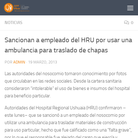
Saltar al contenido
NOTICIAS
0
Sancionan a empleado del HRU por usar una
ambulancia para traslado de chapas
POR
ADMIN
·
19 MARZO, 2013
Las autoridades del nosocomio tomaron conocimiento por fotos
que circulaban en las redes sociales. Desde la cartera sanitaria
consideraron “intolerable” el uso de bienes e insumos del hospital
para beneficio particular.
Autoridades del Hospital Regional Ushuaia (HRU) confirmaron –
este lunes– que se sancionó a un empleado del nosocomio por
utilizar una ambulancia para trasladar materiales de construcción
para uso particular, hecho que fue calificado como una “falta grave”,
por lo que el responsable fue alejado del cargo que ejercía y