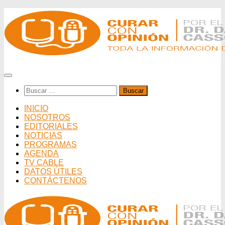
Saltar
al
contenido
Buscar:
INICIO
NOSOTROS
EDITORIALES
NOTICIAS
PROGRAMAS
AGENDA
TV CABLE
DATOS ÚTILES
CONTÁCTENOS