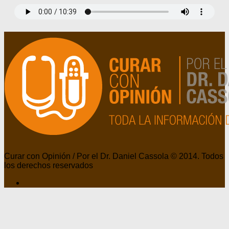
Curar con Opinión / Por el Dr. Daniel Cassola © 2014. Todos
los derechos reservados