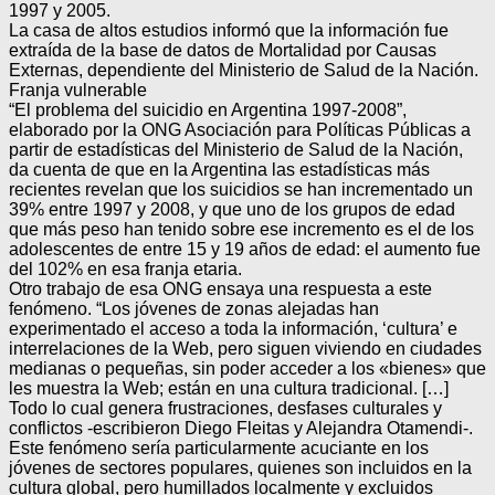
1997 y 2005.
La casa de altos estudios informó que la información fue
extraída de la base de datos de Mortalidad por Causas
Externas, dependiente del Ministerio de Salud de la Nación.
Franja vulnerable
“El problema del suicidio en Argentina 1997-2008”,
elaborado por la ONG Asociación para Políticas Públicas a
partir de estadísticas del Ministerio de Salud de la Nación,
da cuenta de que en la Argentina las estadísticas más
recientes revelan que los suicidios se han incrementado un
39% entre 1997 y 2008, y que uno de los grupos de edad
que más peso han tenido sobre ese incremento es el de los
adolescentes de entre 15 y 19 años de edad: el aumento fue
del 102% en esa franja etaria.
Otro trabajo de esa ONG ensaya una respuesta a este
fenómeno. “Los jóvenes de zonas alejadas han
experimentado el acceso a toda la información, ‘cultura’ e
interrelaciones de la Web, pero siguen viviendo en ciudades
medianas o pequeñas, sin poder acceder a los «bienes» que
les muestra la Web; están en una cultura tradicional. […]
Todo lo cual genera frustraciones, desfases culturales y
conflictos -escribieron Diego Fleitas y Alejandra Otamendi-.
Este fenómeno sería particularmente acuciante en los
jóvenes de sectores populares, quienes son incluidos en la
cultura global, pero humillados localmente y excluidos