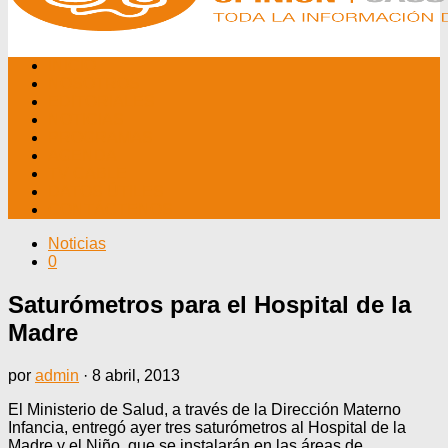
INICIO
NOSOTROS
EDITORIALES
NOTICIAS
PROGRAMAS
AGENDA
TV CABLE
DATOS ÚTILES
CONTÁCTENOS
Noticias
0
Saturómetros para el Hospital de la
Madre
por
admin
·
8 abril, 2013
El Ministerio de Salud, a través de la Dirección Materno
Infancia, entregó ayer tres saturómetros al Hospital de la
Madre y el Niño, que se instalarán en las áreas de