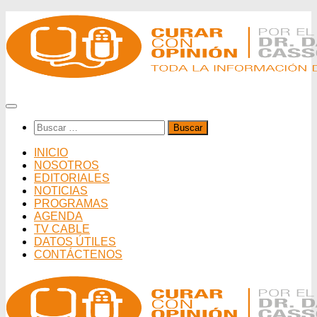
Saltar
al
contenido
Buscar:
INICIO
NOSOTROS
EDITORIALES
NOTICIAS
PROGRAMAS
AGENDA
TV CABLE
DATOS ÚTILES
CONTÁCTENOS