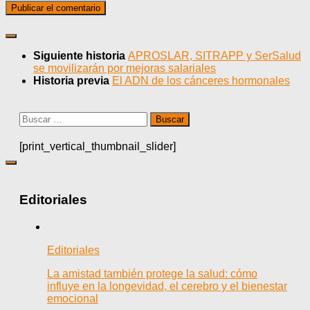
Siguiente historia
APROSLAR, SITRAPP y SerSalud
se movilizarán por mejoras salariales
Historia previa
El ADN de los cánceres hormonales
Buscar:
[print_vertical_thumbnail_slider]
Editoriales
Editoriales
La amistad también protege la salud: cómo
influye en la longevidad, el cerebro y el bienestar
emocional