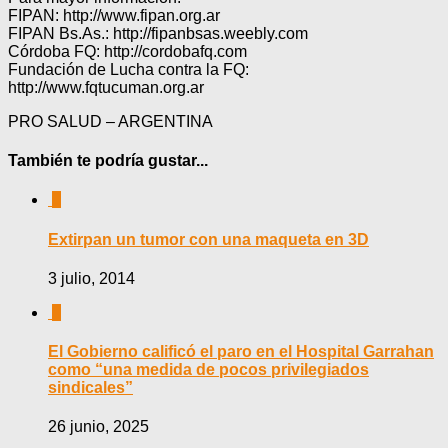
FIPAN: http://www.fipan.org.ar
FIPAN Bs.As.: http://fipanbsas.weebly.com
Córdoba FQ: http://cordobafq.com
Fundación de Lucha contra la FQ:
http://www.fqtucuman.org.ar
PRO SALUD – ARGENTINA
También te podría gustar...
0
Extirpan un tumor con una maqueta en 3D
3 julio, 2014
0
El Gobierno calificó el paro en el Hospital Garrahan
como “una medida de pocos privilegiados
sindicales”
26 junio, 2025