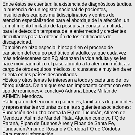
Entre éstos se cuentan: la existencia de diagnósticos tardíos,
la ausencia de un registro nacional de pacientes,
insuficientes equipos multidisciplinarios y centros de
atención especializados para el abordaje de la afección, un
cumplimiento limitado de la pesquisa neonatal ampliada
para la detección temprana de la enfermedad y crecientes
dificultades para la obtención de los certificados de
discapacidad.
También se hizo especial hincapié en el proceso de
transición del equipo pediátrico al adulto, ya que cada vez
más adolescentes con FQ alcanzan la vida adulta y se les
hace muy traumático el pase abrupto a la atención médica a
cargo de otros equipos médicos, circunstancia muy tenida en
cuenta en los países desarrollados.
«Estos y otros temas le interesan a todos y cada uno de los
fibroquísticos. De ahí que sea tan importante contar con este
tipo de reuniones», concluyó Adriana López Millán de
AFIMEN Mendoza.
Participaron del encuentro pacientes, familiares de pacientes
y representantes voluntarios de las siguientes asociaciones:
Fundación de Lucha contra la FQ de Tucumán, Afimen de
Mendoza, Asfim de Mar del Plata, Alguien como yo FQ de
Paraná, Fipan de Buenos Aires y Fipan de Santa Fe,
Fundación Amor de Rosario y Córdoba FQ de Córdoba.
Para mayor información: