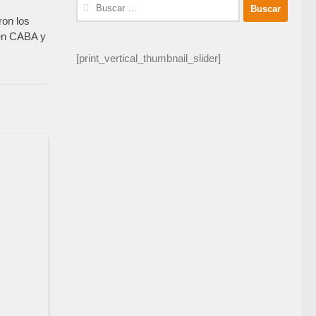
Buscar:
ron los
 en CABA y
[print_vertical_thumbnail_slider]