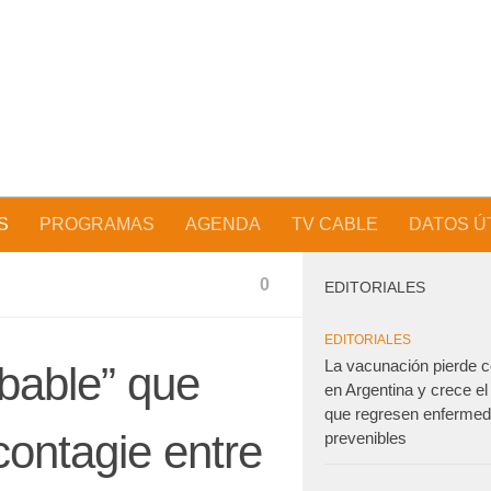
S
PROGRAMAS
AGENDA
TV CABLE
DATOS Ú
0
EDITORIALES
EDITORIALES
La vacunación pierde c
bable” que
en Argentina y crece el
que regresen enferme
contagie entre
prevenibles