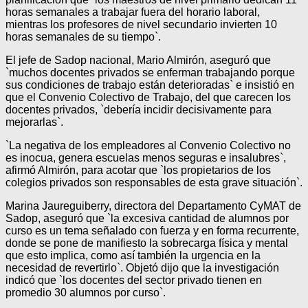
horas semanales a trabajar fuera del horario laboral,
mientras los profesores de nivel secundario invierten 10
horas semanales de su tiempo`.
El jefe de Sadop nacional, Mario Almirón, aseguró que
`muchos docentes privados se enferman trabajando porque
sus condiciones de trabajo están deterioradas` e insistió en
que el Convenio Colectivo de Trabajo, del que carecen los
docentes privados, `debería incidir decisivamente para
mejorarlas`.
`La negativa de los empleadores al Convenio Colectivo no
es inocua, genera escuelas menos seguras e insalubres`,
afirmó Almirón, para acotar que `los propietarios de los
colegios privados son responsables de esta grave situación`.
Marina Jaureguiberry, directora del Departamento CyMAT de
Sadop, aseguró que `la excesiva cantidad de alumnos por
curso es un tema señalado con fuerza y en forma recurrente,
donde se pone de manifiesto la sobrecarga física y mental
que esto implica, como así también la urgencia en la
necesidad de revertirlo`. Objetó dijo que la investigación
indicó que `los docentes del sector privado tienen en
promedio 30 alumnos por curso`.