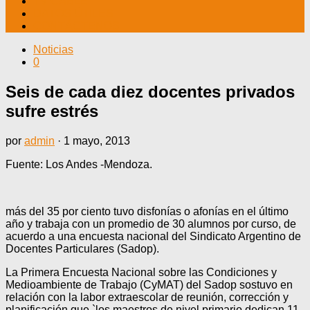
TV CABLE
DATOS ÚTILES
CONTÁCTENOS
Noticias
0
Seis de cada diez docentes privados
sufre estrés
por
admin
·
1 mayo, 2013
Fuente: Los Andes -Mendoza.
más del 35 por ciento tuvo disfonías o afonías en el último
año y trabaja con un promedio de 30 alumnos por curso, de
acuerdo a una encuesta nacional del Sindicato Argentino de
Docentes Particulares (Sadop).
La Primera Encuesta Nacional sobre las Condiciones y
Medioambiente de Trabajo (CyMAT) del Sadop sostuvo en
relación con la labor extraescolar de reunión, corrección y
planificación que `los maestros de nivel primario dedican 11