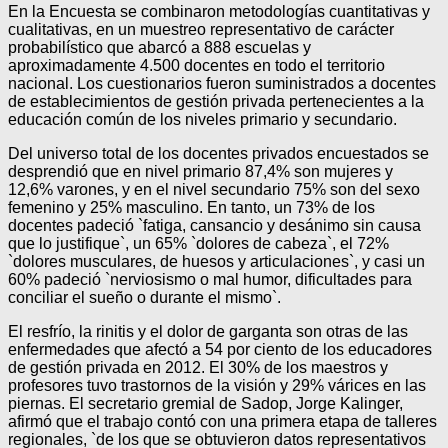
En la Encuesta se combinaron metodologías cuantitativas y
cualitativas, en un muestreo representativo de carácter
probabilístico que abarcó a 888 escuelas y
aproximadamente 4.500 docentes en todo el territorio
nacional. Los cuestionarios fueron suministrados a docentes
de establecimientos de gestión privada pertenecientes a la
educación común de los niveles primario y secundario.
Del universo total de los docentes privados encuestados se
desprendió que en nivel primario 87,4% son mujeres y
12,6% varones, y en el nivel secundario 75% son del sexo
femenino y 25% masculino. En tanto, un 73% de los
docentes padeció `fatiga, cansancio y desánimo sin causa
que lo justifique`, un 65% `dolores de cabeza`, el 72%
`dolores musculares, de huesos y articulaciones`, y casi un
60% padeció `nerviosismo o mal humor, dificultades para
conciliar el sueño o durante el mismo`.
El resfrío, la rinitis y el dolor de garganta son otras de las
enfermedades que afectó a 54 por ciento de los educadores
de gestión privada en 2012. El 30% de los maestros y
profesores tuvo trastornos de la visión y 29% várices en las
piernas. El secretario gremial de Sadop, Jorge Kalinger,
afirmó que el trabajo contó con una primera etapa de talleres
regionales, `de los que se obtuvieron datos representativos