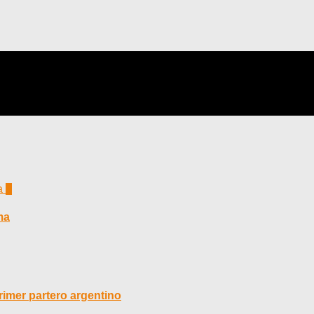
0
ma
rimer partero argentino