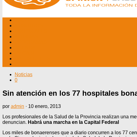
INICIO
NOSOTROS
EDITORIALES
NOTICIAS
PROGRAMAS
AGENDA
TV CABLE
DATOS ÚTILES
CONTÁCTENOS
Noticias
0
Sin atención en los 77 hospitales bo
por
admin
·
10 enero, 2013
Los profesionales de la Salud de la Provincia realizan una me
denuncian.
Habrá una marcha en la Capital Federal
Los miles de bonaerenses que a diario concurren a los 77 cen