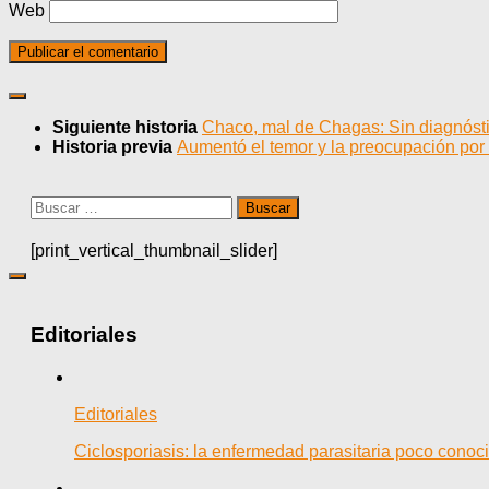
Web
Siguiente historia
Chaco, mal de Chagas: Sin diagnósti
Historia previa
Aumentó el temor y la preocupación por 
Buscar:
[print_vertical_thumbnail_slider]
Editoriales
Editoriales
Ciclosporiasis: la enfermedad parasitaria poco cono